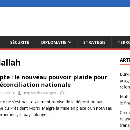
SÉCURITÉ
DIPLOMATIE
STRATÉGIE
TERR
allah
ART
Burki
pte : le nouveau pouvoir plaide pour
progr
réconciliation nationale
refon
/07/2013
Fitzpatrick Georges
0
Mali 
pte ne s’est pas totalement remise de la déposition par
le fi
ée du Président Morsi. Malgré la mise en place d’un nouveau
Camer
rnement, le pays plonge
…
relan
trans