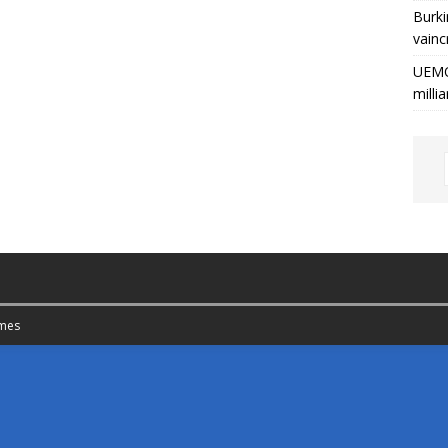
Burki
vainc
UEMO
milli
mes