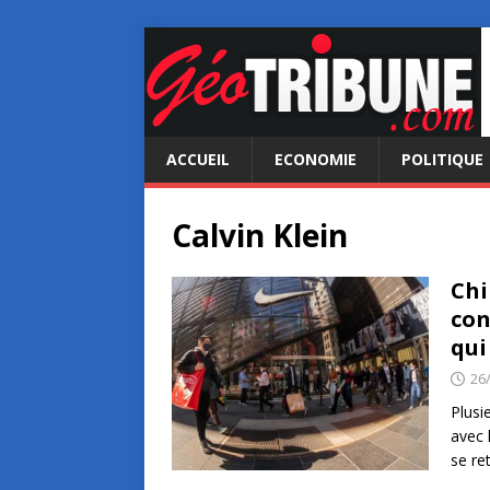
ACCUEIL
ECONOMIE
POLITIQUE
Calvin Klein
Chi
con
qui
26
Plusi
avec 
se re