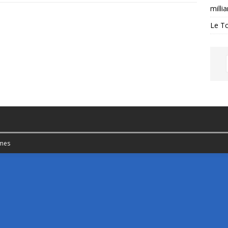
milli
Le Tc
mes