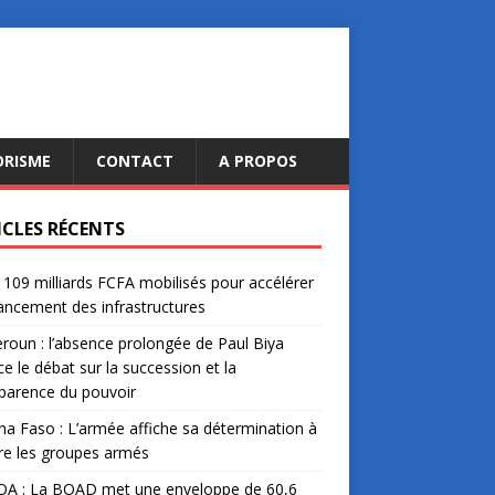
ORISME
CONTACT
A PROPOS
ICLES RÉCENTS
: 109 milliards FCFA mobilisés pour accélérer
nancement des infrastructures
oun : l’absence prolongée de Paul Biya
ce le débat sur la succession et la
parence du pouvoir
na Faso : L’armée affiche sa détermination à
re les groupes armés
A : La BOAD met une enveloppe de 60,6