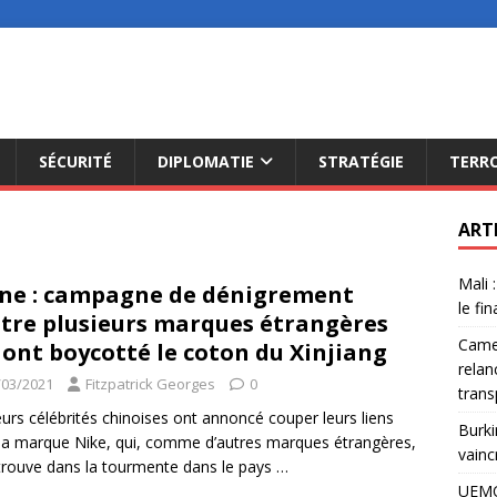
SÉCURITÉ
DIPLOMATIE
STRATÉGIE
TERR
ART
Mali 
ne : campagne de dénigrement
le fi
tre plusieurs marques étrangères
Camer
 ont boycotté le coton du Xinjiang
relan
/03/2021
Fitzpatrick Georges
0
trans
eurs célébrités chinoises ont annoncé couper leurs liens
Burki
la marque Nike, qui, comme d’autres marques étrangères,
vainc
trouve dans la tourmente dans le pays
…
UEMO