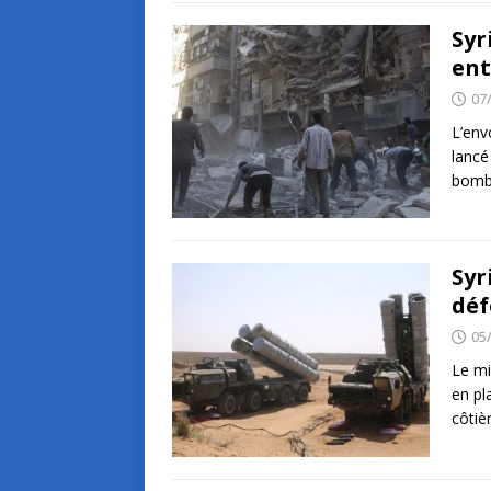
Syr
ent
07
L’env
lancé
bomb
Syr
déf
05
Le mi
en pl
côtiè