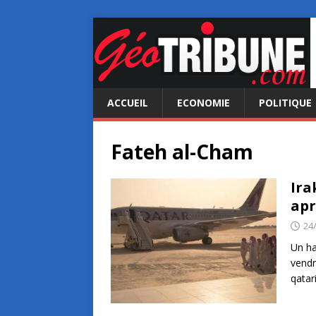
ACCUEIL
ECONOMIE
POLITIQUE
Fateh al-Cham
Ira
apr
24
Un ha
vendr
qatar