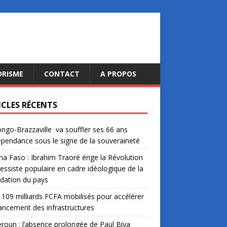
ORISME
CONTACT
A PROPOS
ICLES RÉCENTS
ngo-Brazzaville va souffler ses 66 ans
épendance sous le signe de la souveraineté
na Faso : Ibrahim Traoré érige la Révolution
essiste populaire en cadre idéologique de la
dation du pays
: 109 milliards FCFA mobilisés pour accélérer
nancement des infrastructures
oun : l’absence prolongée de Paul Biya