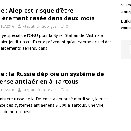
relan
ie : Alep-est risque d’être
trans
ièrement rasée dans deux mois
Burki
/10/2016
Fitzpatrick Georges
0
vainc
oyé spécial de l’ONU pour la Syrie, Staffan de Mistura a
 hier jeudi, un cri d’alerte prévenant qu’au rythme actuel des
ardements aériens, dans
…
ie : la Russie déploie un système de
ense antiaérien à Tartous
/10/2016
Fitzpatrick Georges
0
nistère russe de la Défense a annoncé mardi soir, la mise
ace des systèmes antiaériens S-300 à Tartous, une ville
re du nord-ouest
…