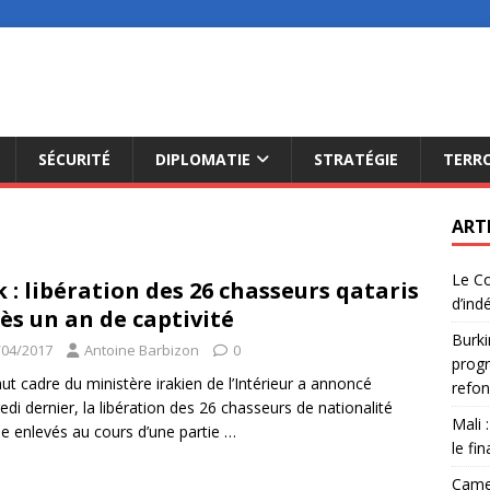
SÉCURITÉ
DIPLOMATIE
STRATÉGIE
TERR
ART
Le Co
k : libération des 26 chasseurs qataris
d’ind
ès un an de captivité
Burki
/04/2017
Antoine Barbizon
0
progr
ut cadre du ministère irakien de l’Intérieur a annoncé
refon
edi dernier, la libération des 26 chasseurs de nationalité
Mali 
ie enlevés au cours d’une partie
…
le fi
Camer