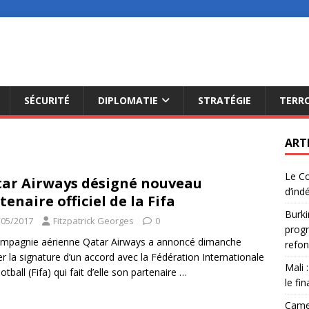
SÉCURITÉ
DIPLOMATIE
STRATÉGIE
TERR
ART
Le Co
ar Airways désigné nouveau
d’ind
tenaire officiel de la Fifa
Burki
/05/2017
Fitzpatrick Georges
0
progr
mpagnie aérienne Qatar Airways a annoncé dimanche
refon
er la signature d’un accord avec la Fédération Internationale
Mali 
otball (Fifa) qui fait d’elle son partenaire
…
le fi
Camer