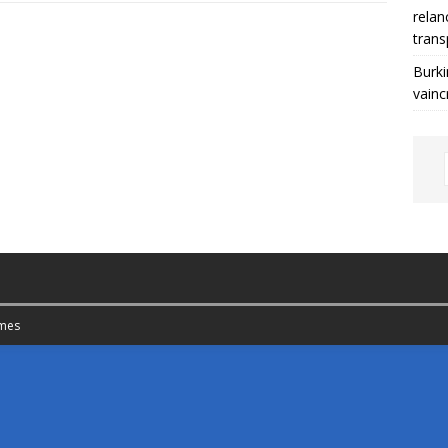
relan
trans
Burki
vainc
mes