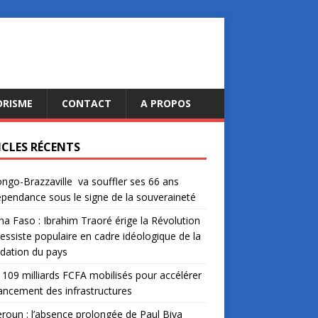
ORISME
CONTACT
A PROPOS
ICLES RÉCENTS
ngo-Brazzaville va souffler ses 66 ans
épendance sous le signe de la souveraineté
na Faso : Ibrahim Traoré érige la Révolution
essiste populaire en cadre idéologique de la
dation du pays
: 109 milliards FCFA mobilisés pour accélérer
nancement des infrastructures
oun : l’absence prolongée de Paul Biya