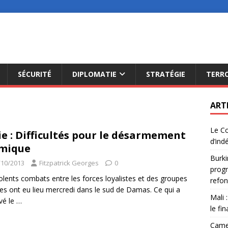
SÉCURITÉ
DIPLOMATIE
STRATÉGIE
TERR
ART
Le Co
ie : Difficultés pour le désarmement
d’ind
mique
Burki
/10/2013
Fitzpatrick Georges
0
progr
olents combats entre les forces loyalistes et des groupes
refon
les ont eu lieu mercredi dans le sud de Damas. Ce qui a
Mali 
vé le
…
le fi
Camer