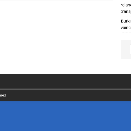
relan
trans
Burki
vainc
mes