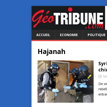
ACCUEIL
ECONOMIE
POLITIQUE
Hajanah
Syr
chi
10
De vi
rebel
entra