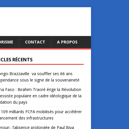
ORISME
CONTACT
A PROPOS
ICLES RÉCENTS
ngo-Brazzaville va souffler ses 66 ans
épendance sous le signe de la souveraineté
na Faso : Ibrahim Traoré érige la Révolution
essiste populaire en cadre idéologique de la
dation du pays
: 109 milliards FCFA mobilisés pour accélérer
nancement des infrastructures
oun : l’absence prolongée de Paul Biya