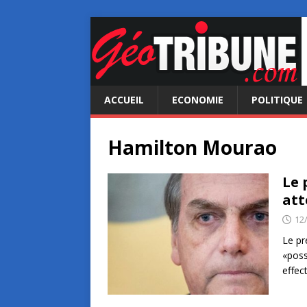
ACCUEIL
ECONOMIE
POLITIQUE
Hamilton Mourao
Le 
att
12
Le pr
«possi
effe