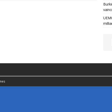
Burki
vainc
UEMO
milli
mes