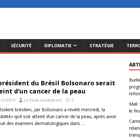
SÉCURITÉ
DIPLOMATIE
STRATÉGIE
TERR
ART
Burki
président du Brésil Bolsonaro serait
progr
eint d’un cancer de la peau
refon
/12/2019
Le Desk Geotribune
0
Mali 
ésident brésilien, Jair Bolsonaro a révélé mercredi, la
le fi
bilité» qu’il soit atteint d’un cancer de la peau, après avoir
Camer
ctué des examens dermatologiques dans
…
relan
trans