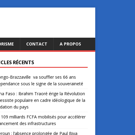
ORISME
CONTACT
A PROPOS
ICLES RÉCENTS
ngo-Brazzaville va souffler ses 66 ans
épendance sous le signe de la souveraineté
na Faso : Ibrahim Traoré érige la Révolution
essiste populaire en cadre idéologique de la
dation du pays
: 109 milliards FCFA mobilisés pour accélérer
nancement des infrastructures
oun : l’absence prolongée de Paul Biya