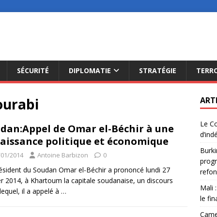
SÉCURITÉ
DIPLOMATIE
STRATÉGIE
TERR
ourabi
ART
Le Co
dan:Appel de Omar el-Béchir à une
d’ind
aissance politique et économique
Burki
/01/2014
Antoine Barbizon
0
progr
ésident du Soudan Omar el-Béchir a prononcé lundi 27
refon
er 2014, à Khartoum la capitale soudanaise, un discours
Mali 
lequel, il a appelé à
…
le fi
Camer