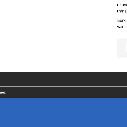
relan
trans
Burki
vainc
mes