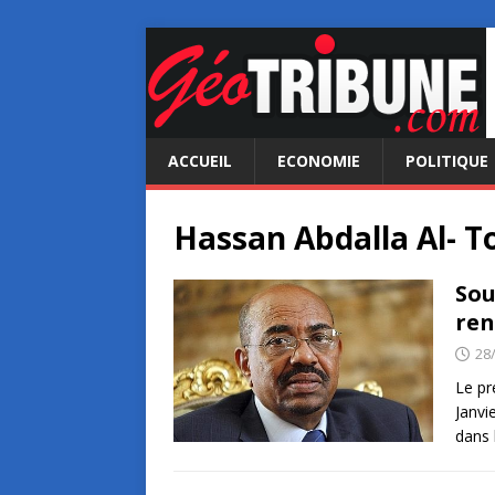
ACCUEIL
ECONOMIE
POLITIQUE
Hassan Abdalla Al- T
Sou
ren
28
Le pr
Janvi
dans 