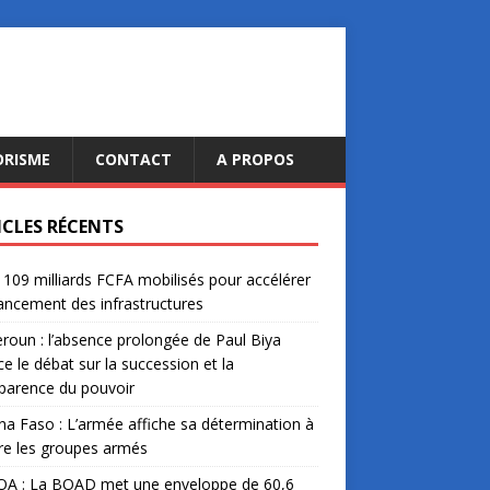
ORISME
CONTACT
A PROPOS
ICLES RÉCENTS
: 109 milliards FCFA mobilisés pour accélérer
nancement des infrastructures
oun : l’absence prolongée de Paul Biya
ce le débat sur la succession et la
parence du pouvoir
na Faso : L’armée affiche sa détermination à
re les groupes armés
A : La BOAD met une enveloppe de 60,6