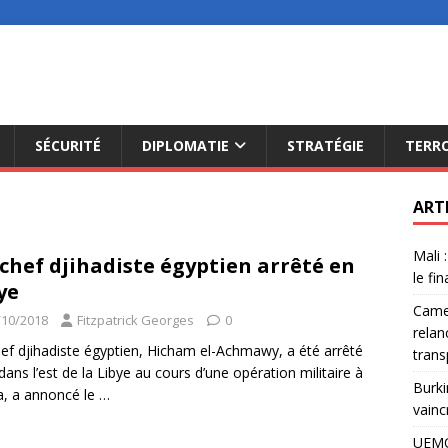
SÉCURITÉ
DIPLOMATIE
STRATÉGIE
TERR
ART
Mali 
chef djihadiste égyptien arrêté en
le fi
ye
Camer
/10/2018
Fitzpatrick Georges
0
relan
ef djihadiste égyptien, Hicham el-Achmawy, a été arrêté
trans
 dans l’est de la Libye au cours d’une opération militaire à
Burki
, a annoncé le
…
vainc
UEMO