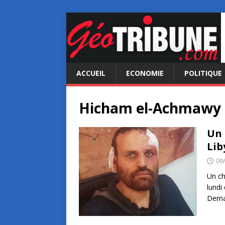
ACCUEIL
ECONOMIE
POLITIQUE
Hicham el-Achmawy
Un 
Lib
09
Un ch
lundi
Derna