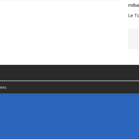
milli
Le Tc
mes