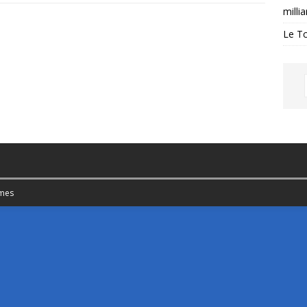
milli
Le Tc
mes