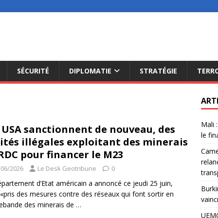
SÉCURITÉ
DIPLOMATIE
STRATÉGIE
TERR
ART
Mali 
 USA sanctionnent de nouveau, des
le fi
ités illégales exploitant des minerais
Camer
RDC pour financer le M23
relan
/06/2026
Le Desk Geotribune
0
trans
partement d’Etat américain a annoncé ce jeudi 25 juin,
Burki
 «pris des mesures contre des réseaux qui font sortir en
vainc
ebande des minerais de
…
UEMO