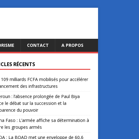
ORISME
CONTACT
A PROPOS
ICLES RÉCENTS
: 109 milliards FCFA mobilisés pour accélérer
nancement des infrastructures
oun : l’absence prolongée de Paul Biya
ce le débat sur la succession et la
parence du pouvoir
na Faso : L’armée affiche sa détermination à
re les groupes armés
A : La BOAD met une enveloppe de 60,6