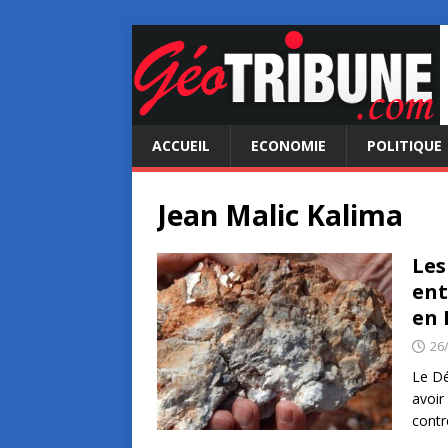
ACCUEIL
ECONOMIE
POLITIQUE
Jean Malic Kalima
Les
ent
en 
26
Le Dé
avoir
contr