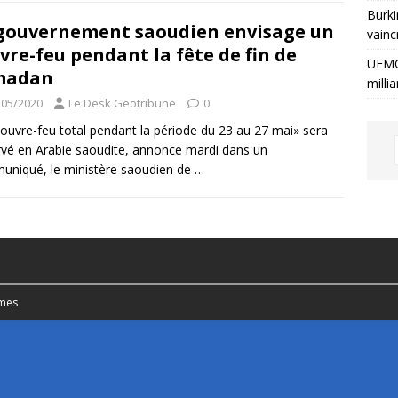
Burki
gouvernement saoudien envisage un
vainc
vre-feu pendant la fête de fin de
UEMO
madan
milli
/05/2020
Le Desk Geotribune
0
ouvre-feu total pendant la période du 23 au 27 mai» sera
vé en Arabie saoudite, annonce mardi dans un
niqué, le ministère saoudien de
…
mes