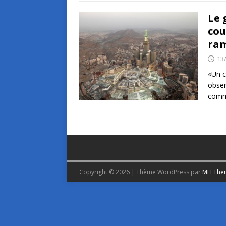
Le 
cou
ra
13
«Un c
obser
commu
Copyright © 2026 | Thème WordPress par
MH The