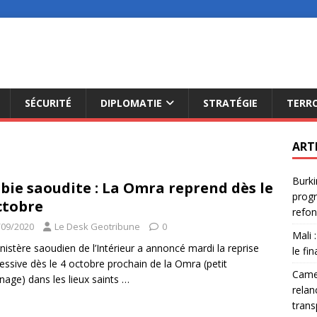
SÉCURITÉ
DIPLOMATIE
STRATÉGIE
TERR
ART
Burki
bie saoudite : La Omra reprend dès le
progr
ctobre
refon
/09/2020
Le Desk Geotribune
0
Mali 
nistère saoudien de l’Intérieur a annoncé mardi la reprise
le fi
essive dès le 4 octobre prochain de la Omra (petit
Camer
inage) dans les lieux saints
…
relan
trans