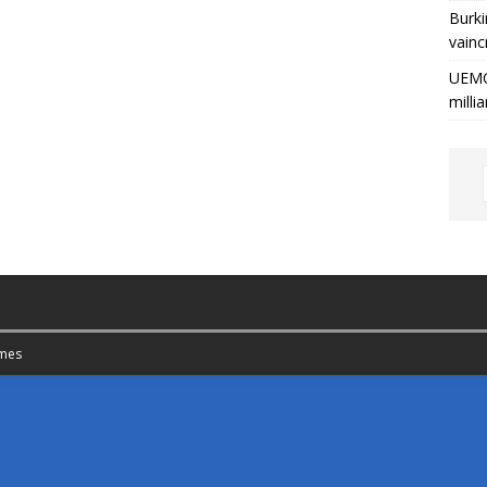
Burki
vainc
UEMO
milli
mes