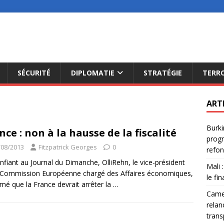
SÉCURITÉ
DIPLOMATIE
STRATÉGIE
TERR
ART
Burki
nce : non à la hausse de la fiscalité
progr
/08/2013
Fitzpatrick Georges
0
refon
nfiant au Journal du Dimanche, OlliRehn, le vice-président
Mali 
 Commission Européenne chargé des Affaires économiques,
le fi
imé que la France devrait arrêter la
…
Camer
relan
trans