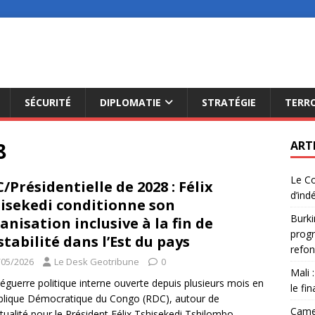
SÉCURITÉ
DIPLOMATIE
STRATÉGIE
TERR
8
ART
Le Co
/Présidentielle de 2028 : Félix
d’ind
isekedi conditionne son
Burki
anisation inclusive à la fin de
progr
nstabilité dans l’Est du pays
refon
/05/2026
Le Desk Geotribune
0
Mali 
éguerre politique interne ouverte depuis plusieurs mois en
le fi
lique Démocratique du Congo (RDC), autour de
Camer
ntualité pour le Président Félix Tshisekedi Tshilombo