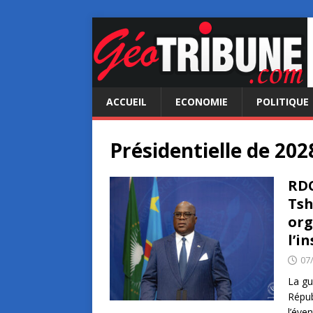
ACCUEIL
ECONOMIE
POLITIQUE
Présidentielle de 202
RDC
Tsh
org
l’i
07
La gu
Répub
l’éve