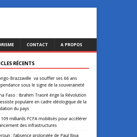
ORISME
CONTACT
A PROPOS
ICLES RÉCENTS
ngo-Brazzaville va souffler ses 66 ans
épendance sous le signe de la souveraineté
na Faso : Ibrahim Traoré érige la Révolution
essiste populaire en cadre idéologique de la
dation du pays
: 109 milliards FCFA mobilisés pour accélérer
nancement des infrastructures
oun : l’absence prolongée de Paul Biya