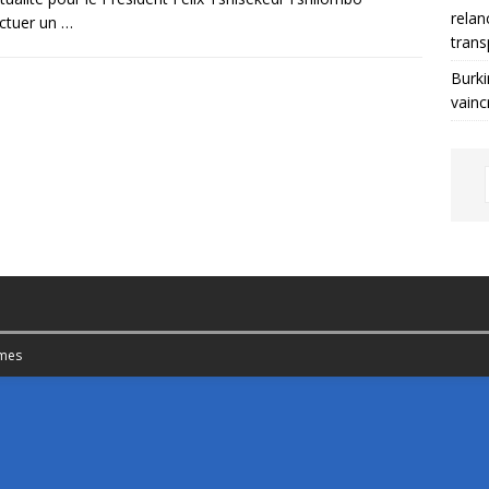
relan
ectuer un
…
trans
Burki
vainc
mes