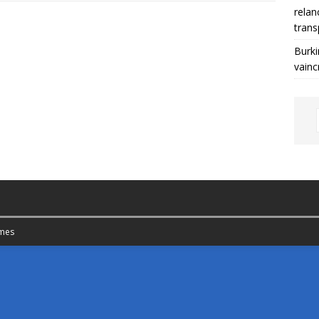
relan
trans
Burki
vainc
mes