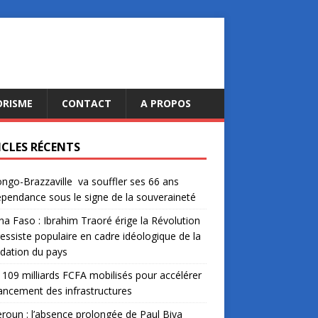
ORISME
CONTACT
A PROPOS
ICLES RÉCENTS
ngo-Brazzaville va souffler ses 66 ans
épendance sous le signe de la souveraineté
na Faso : Ibrahim Traoré érige la Révolution
essiste populaire en cadre idéologique de la
dation du pays
: 109 milliards FCFA mobilisés pour accélérer
nancement des infrastructures
oun : l’absence prolongée de Paul Biya