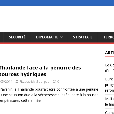
SÉCURITÉ
DIPLOMATIE
STRATÉGIE
TERR
s
ART
Le Co
Thaïlande face à la pénurie des
d’ind
sources hydriques
Burki
/05/2014
Fitzpatrick Georges
0
progr
l’avenir, la Thaïlande pourrait être confrontée à une pénurie
refon
. Une situation due à la sécheresse subséquente à la hausse
Mali 
empératures cette année.
…
le fi
Camer