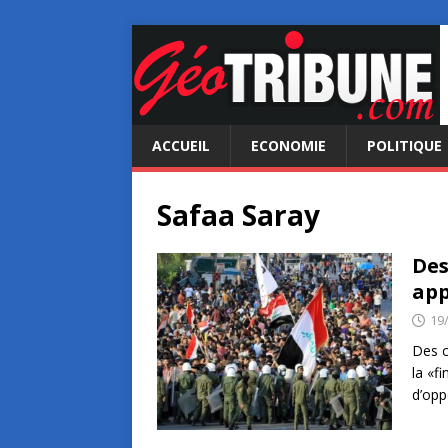
ACCUEIL
ECONOMIE
POLITIQUE
Safaa Saray
Des
app
19
Des c
la «f
d’opp