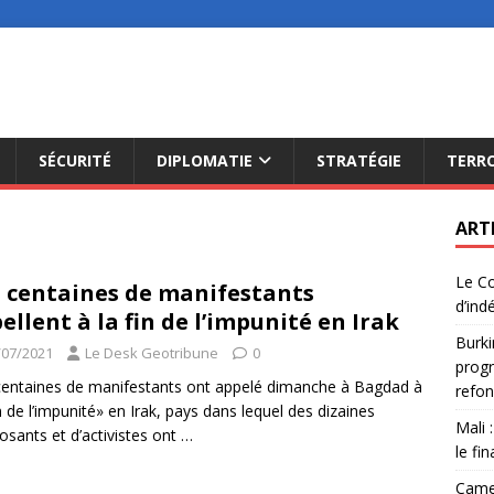
SÉCURITÉ
DIPLOMATIE
STRATÉGIE
TERR
ART
Le Co
 centaines de manifestants
d’ind
ellent à la fin de l’impunité en Irak
Burki
/07/2021
Le Desk Geotribune
0
progr
entaines de manifestants ont appelé dimanche à Bagdad à
refon
in de l’impunité» en Irak, pays dans lequel des dizaines
Mali 
osants et d’activistes ont
…
le fi
Camer