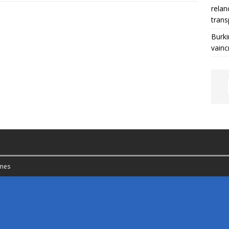
relan
trans
Burki
vainc
mes