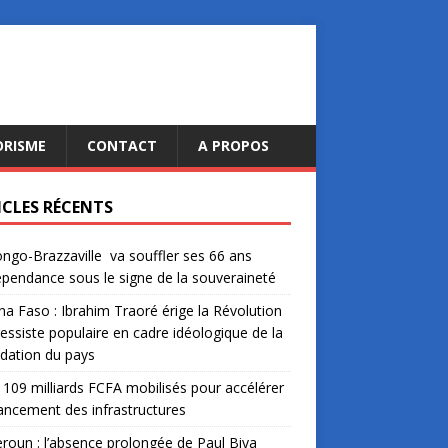
ORISME
CONTACT
A PROPOS
ICLES RÉCENTS
ngo-Brazzaville va souffler ses 66 ans
épendance sous le signe de la souveraineté
na Faso : Ibrahim Traoré érige la Révolution
essiste populaire en cadre idéologique de la
dation du pays
: 109 milliards FCFA mobilisés pour accélérer
nancement des infrastructures
oun : l’absence prolongée de Paul Biya