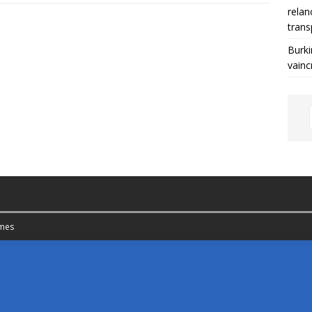
relan
trans
Burki
vainc
mes