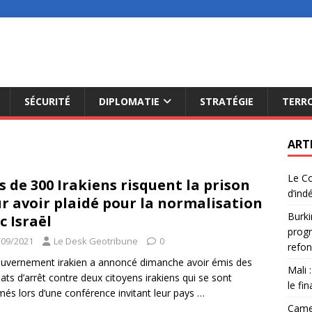
SÉCURITÉ
DIPLOMATIE
STRATÉGIE
TERR
ART
Le Co
s de 300 Irakiens risquent la prison
d’ind
r avoir plaidé pour la normalisation
Burki
c Israël
progr
/09/2021
Le Desk Geotribune
0
refon
uvernement irakien a annoncé dimanche avoir émis des
Mali 
ts d’arrêt contre deux citoyens irakiens qui se sont
le fi
més lors d’une conférence invitant leur pays
…
Camer