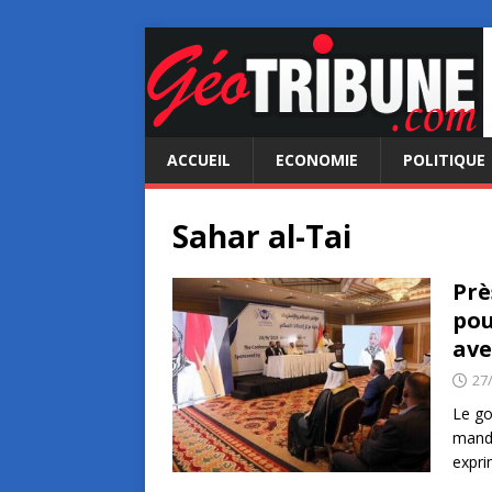
ACCUEIL
ECONOMIE
POLITIQUE
Sahar al-Tai
Prè
pou
ave
27
Le go
manda
expri