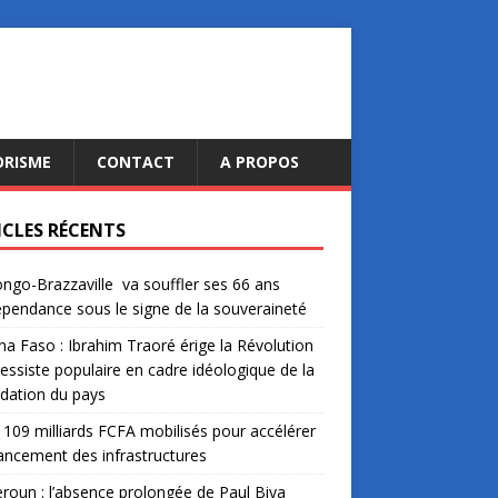
ORISME
CONTACT
A PROPOS
ICLES RÉCENTS
ngo-Brazzaville va souffler ses 66 ans
épendance sous le signe de la souveraineté
na Faso : Ibrahim Traoré érige la Révolution
essiste populaire en cadre idéologique de la
dation du pays
: 109 milliards FCFA mobilisés pour accélérer
nancement des infrastructures
oun : l’absence prolongée de Paul Biya