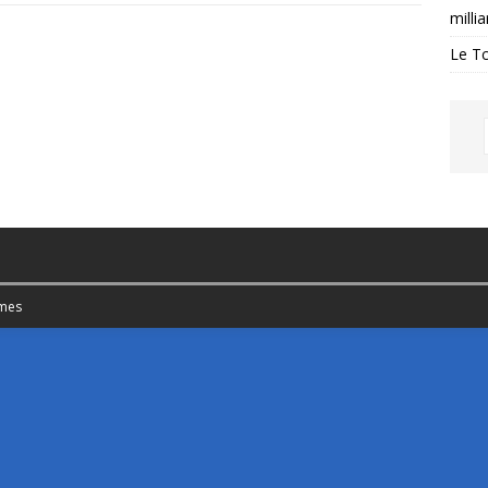
milli
Le Tc
mes