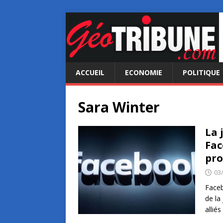
ACCUEIL
ECONOMIE
POLITIQUE
Sara Winter
La 
Fac
pro
03
Faceb
de la
allié