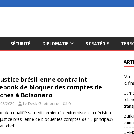
SÉCURITÉ
DIPLOMATIE
STRATÉGIE
TERR
ART
Mali 
justice brésilienne contraint
le fi
ebook de bloquer des comptes de
Camer
ches à Bolsonaro
relan
/08/2020
Le Desk Geotribune
0
trans
ook a qualifié samedi dernier d’ « extrémiste » la décision
Burki
 justice brésilienne de bloquer les comptes de 12 principaux
vainc
s au chef
…
UEMO