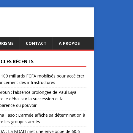
ORISME
CONTACT
A PROPOS
ICLES RÉCENTS
: 109 milliards FCFA mobilisés pour accélérer
nancement des infrastructures
oun : l’absence prolongée de Paul Biya
ce le débat sur la succession et la
parence du pouvoir
na Faso : L’armée affiche sa détermination à
re les groupes armés
A : La BOAD met une enveloppe de 60,6