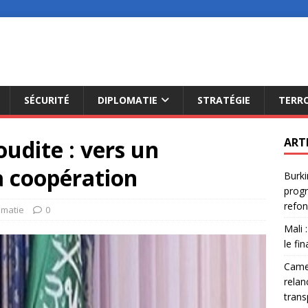
SÉCURITÉ
DIPLOMATIE
STRATÉGIE
TERR
oudite : vers un
ART
a coopération
Burki
progr
refon
omatie
0
Mali 
le fi
Camer
relan
trans