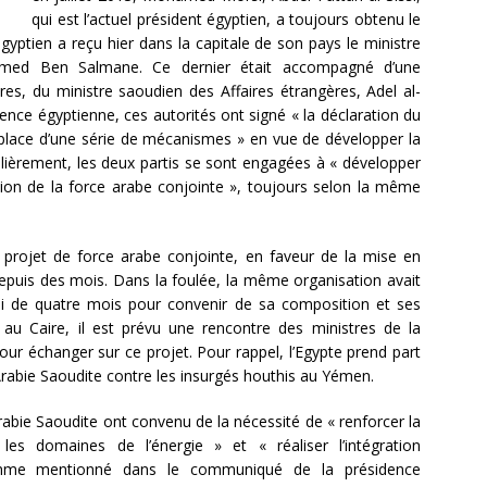
qui est l’actuel président égyptien, a toujours obtenu le
égyptien a reçu hier dans la capitale de son pays le ministre
amed Ben Salmane. Ce dernier était accompagné d’une
es, du ministre saoudien des Affaires étrangères, Adel al-
nce égyptienne, ces autorités ont signé « la déclaration du
n place d’une série de mécanismes » en vue de développer la
lièrement, les deux partis se sont engagées à « développer
ation de la force arabe conjointe », toujours selon la même
e projet de force arabe conjointe, en faveur de la mise en
depuis des mois. Dans la foulée, la même organisation avait
i de quatre mois pour convenir de sa composition et ses
au Caire, il est prévu une rencontre des ministres de la
ur échanger sur ce projet. Pour rappel, l’Egypte prend part
l’Arabie Saoudite contre les insurgés houthis au Yémen.
’Arabie Saoudite ont convenu de la nécessité de « renforcer la
les domaines de l’énergie » et « réaliser l’intégration
mme mentionné dans le communiqué de la présidence