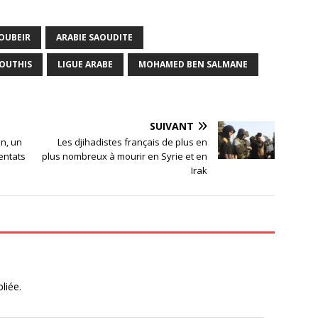
JOUBEIR
ARABIE SAOUDITE
OUTHIS
LIGUE ARABE
MOHAMED BEN SALMANE
SUIVANT
n, un
Les djihadistes français de plus en
entats
plus nombreux à mourir en Syrie et en
Irak
liée.