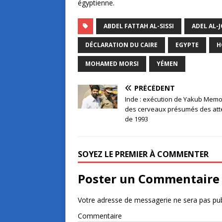
égyptienne.
ABDEL FATTAH AL-SISSI
ADEL AL-
DÉCLARATION DU CAIRE
EGYPTE
H
MOHAMED MORSI
YÉMEN
PRÉCÉDENT
Inde : exécution de Yakub Memo
des cerveaux présumés des att
de 1993
SOYEZ LE PREMIER À COMMENTER
Poster un Commentaire
Votre adresse de messagerie ne sera pas pub
Commentaire