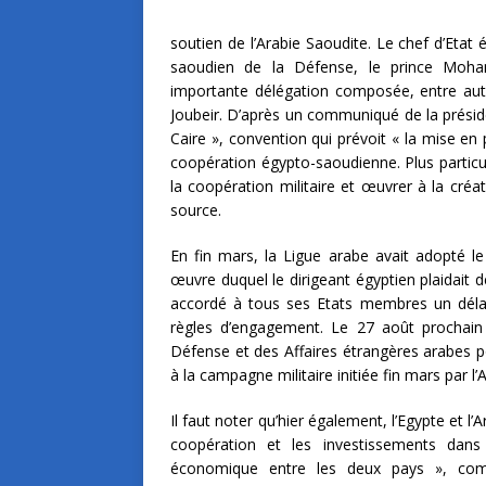
soutien de l’Arabie Saoudite. Le chef d’Etat 
saoudien de la Défense, le prince Moh
importante délégation composée, entre autr
Joubeir. D’après un communiqué de la préside
Caire », convention qui prévoit « la mise e
coopération égypto-saoudienne. Plus particu
la coopération militaire et œuvrer à la cré
source.
En fin mars, la Ligue arabe avait adopté l
œuvre duquel le dirigeant égyptien plaidait 
accordé à tous ses Etats membres un déla
règles d’engagement. Le 27 août prochain 
Défense et des Affaires étrangères arabes po
à la campagne militaire initiée fin mars par 
Il faut noter qu’hier également, l’Egypte et l
coopération et les investissements dans 
économique entre les deux pays », co