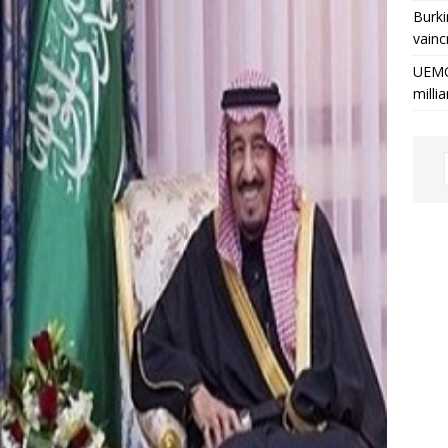
Burki
vainc
UEMO
milli