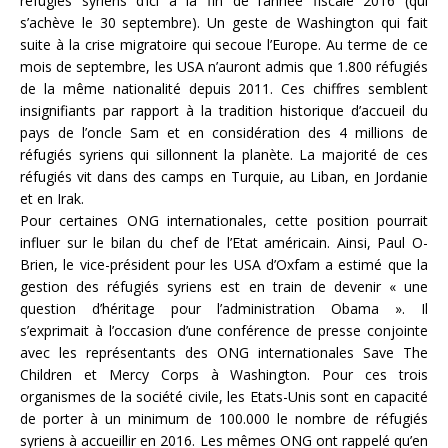
réfugiés syriens d’ici à la fin de l’année fiscale 2016 (qui
s’achève le 30 septembre). Un geste de Washington qui fait
suite à la crise migratoire qui secoue l’Europe. Au terme de ce
mois de septembre, les USA n’auront admis que 1.800 réfugiés
de la même nationalité depuis 2011. Ces chiffres semblent
insignifiants par rapport à la tradition historique d’accueil du
pays de l’oncle Sam et en considération des 4 millions de
réfugiés syriens qui sillonnent la planète. La majorité de ces
réfugiés vit dans des camps en Turquie, au Liban, en Jordanie
et en Irak.
Pour certaines ONG internationales, cette position pourrait
influer sur le bilan du chef de l’Etat américain. Ainsi, Paul O-
Brien, le vice-président pour les USA d’Oxfam a estimé que la
gestion des réfugiés syriens est en train de devenir « une
question d’héritage pour l’administration Obama ». Il
s’exprimait à l’occasion d’une conférence de presse conjointe
avec les représentants des ONG internationales Save The
Children et Mercy Corps à Washington. Pour ces trois
organismes de la société civile, les Etats-Unis sont en capacité
de porter à un minimum de 100.000 le nombre de réfugiés
syriens à accueillir en 2016. Les mêmes ONG ont rappelé qu’en