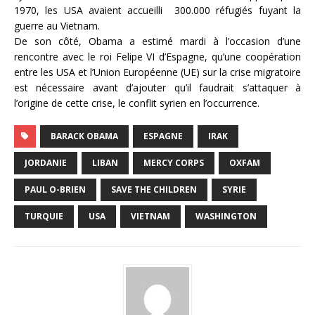
1970, les USA avaient accueilli 300.000 réfugiés fuyant la
guerre au Vietnam.
De son côté, Obama a estimé mardi à l’occasion d’une
rencontre avec le roi Felipe VI d’Espagne, qu’une coopération
entre les USA et l’Union Européenne (UE) sur la crise migratoire
est nécessaire avant d’ajouter qu’il faudrait s’attaquer à
l’origine de cette crise, le conflit syrien en l’occurrence.
BARACK OBAMA
ESPAGNE
IRAK
JORDANIE
LIBAN
MERCY CORPS
OXFAM
PAUL O-BRIEN
SAVE THE CHILDREN
SYRIE
TURQUIE
USA
VIETNAM
WASHINGTON