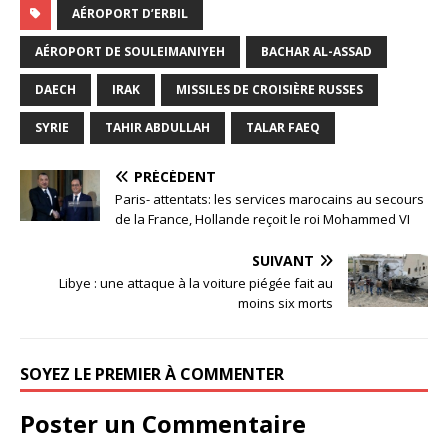
AÉROPORT D’ERBIL
AÉROPORT DE SOULEIMANIYEH
BACHAR AL-ASSAD
DAECH
IRAK
MISSILES DE CROISIÈRE RUSSES
SYRIE
TAHIR ABDULLAH
TALAR FAEQ
PRÉCÉDENT
Paris- attentats: les services marocains au secours
de la France, Hollande reçoit le roi Mohammed VI
SUIVANT
Libye : une attaque à la voiture piégée fait au
moins six morts
SOYEZ LE PREMIER À COMMENTER
Poster un Commentaire