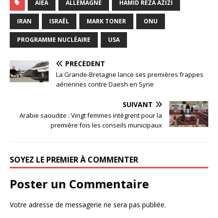
AIEA
ALLEMAGNE
HAMID REZA AZIZI
IRAN
ISRAËL
MARK TONER
ONU
PROGRAMME NUCLÉAIRE
USA
PRÉCÉDENT
La Grande-Bretagne lance ses premières frappes
aériennes contre Daesh en Syrie
SUIVANT
Arabie saoudite : Vingt femmes intègrent pour la
première fois les conseils municipaux
SOYEZ LE PREMIER À COMMENTER
Poster un Commentaire
Votre adresse de messagerie ne sera pas publiée.