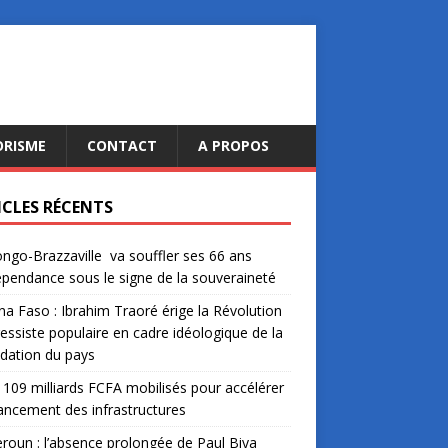
ORISME
CONTACT
A PROPOS
ICLES RÉCENTS
ngo-Brazzaville va souffler ses 66 ans
épendance sous le signe de la souveraineté
na Faso : Ibrahim Traoré érige la Révolution
essiste populaire en cadre idéologique de la
dation du pays
: 109 milliards FCFA mobilisés pour accélérer
nancement des infrastructures
oun : l’absence prolongée de Paul Biya