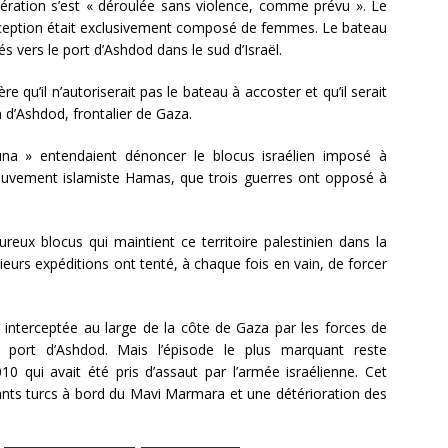
pération s’est « déroulée sans violence, comme prévu ». Le
terception était exclusivement composé de femmes. Le bateau
s vers le port d’Ashdod dans le sud d’Israël.
e qu’il n’autoriserait pas le bateau à accoster et qu’il serait
n d’Ashdod, frontalier de Gaza.
a » entendaient dénoncer le blocus israélien imposé à
mouvement islamiste Hamas, que trois guerres ont opposé à
eux blocus qui maintient ce territoire palestinien dans la
eurs expéditions ont tenté, à chaque fois en vain, de forcer
té interceptée au large de la côte de Gaza par les forces de
au port d’Ashdod. Mais l’épisode le plus marquant reste
010 qui avait été pris d’assaut par l’armée israélienne. Cet
itants turcs à bord du Mavi Marmara et une détérioration des