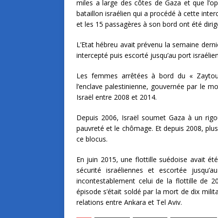
miles a large des côtes de Gaza et que l’o
bataillon israélien qui a procédé à cette in
et les 15 passagères à son bord ont été dirigé
L’Etat hébreu avait prévenu la semaine dernièr
intercepté puis escorté jusqu’au port israélie
Les femmes arrêtées à bord du « Zaytoun
l’enclave palestinienne, gouvernée par le 
Israël entre 2008 et 2014.
Depuis 2006, Israël soumet Gaza à un rigour
pauvreté et le chômage. Et depuis 2008, plusi
ce blocus.
En juin 2015, une flottille suédoise avait é
sécurité israéliennes et escortée jusqu’
incontestablement celui de la flottille de 2
épisode s’était soldé par la mort de dix mil
relations entre Ankara et Tel Aviv.