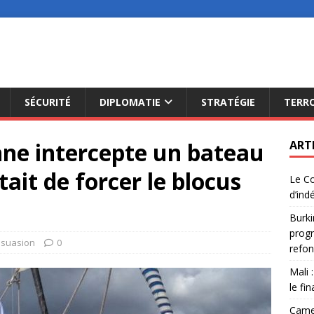
SÉCURITÉ
DIPLOMATIE
STRATÉGIE
TERR
nne intercepte un bateau
ART
ait de forcer le blocus
Le Co
d’ind
Burki
progr
ssuasion
0
refon
Mali 
le fi
Camer