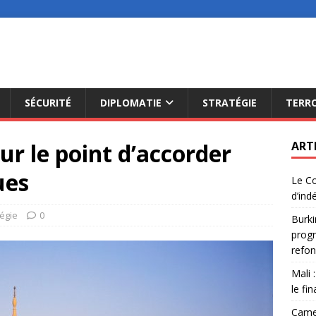
SÉCURITÉ
DIPLOMATIE
STRATÉGIE
TERR
ur le point d’accorder
ART
ues
Le Co
d’ind
tégie
0
Burki
progr
refon
Mali 
le fi
Camer