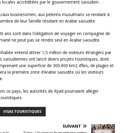
s locales accréditées par le gouvernement saoudien.
és qu’aux businessmen, aux pèlerins musulmans se rendant à
mbre de leur famille résidant en Arabie saoudite.
30 ans sont dans l’obligation de voyager en compagnie de
 marié ne peut pas se rendre seul en Arabie saoudite.
hhabite entend attirer 1,5 million de visiteurs étrangers par
tés saoudiennes ont lancé divers projets touristiques, dont
mprenant une superficie de 300.000 km2 d’îles, de plages et
sera la première zone d’Arabie saoudite où les visiteurs
e.
ns ce pays, les autorités de Ryad pourraient alléger
touristiques.
VISAS TOURISTIQUES
SUIVANT
sur le
Syrie : Un convoi humanitaire entre