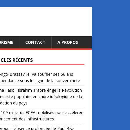
ORISME
CONTACT
A PROPOS
ICLES RÉCENTS
ngo-Brazzaville va souffler ses 66 ans
épendance sous le signe de la souveraineté
na Faso : Ibrahim Traoré érige la Révolution
essiste populaire en cadre idéologique de la
dation du pays
: 109 milliards FCFA mobilisés pour accélérer
nancement des infrastructures
oun : l’absence prolongée de Paul Biya