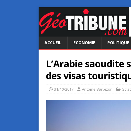
ACCUEIL
ECONOMIE
POLITIQUE
L’Arabie saoudite s
des visas touristiq
31/10/2017
Antoine Barbizon
Stra