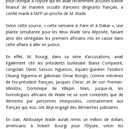
pour l’Afrique à l’Elysée qui les avait récemment accusés d’avoir
financé de manière occulte d’anciens dirigeants français, a
confié mardi à l’AFP un proche de M. Wade.
Selon cette source, « cette semaine à Paris et à Dakar », une
plainte simultanée pour les deux Wade sera déposée, faisant
ainsi des sénégalais les premiers africains mis en cause dans
cette affaire à aller en justice.
En effet, M. Bourgi, dans sa série d’accusations, avait
également cité les présidents burkinabé Blaise Compaoré,
congolais Denis Sassou Nguesso, équato-guinéen Teodoro
Obiang Nguema et gabonais Omar Bongo, comme mécènes
de l’ex-président français, Jacques Chirac ,et de son Premier-
Ministre, Dominique de Villepin. Mais, jusque-là, les
homologues africains de Wade ne se sont contentés que de
démentis par personnes interposées, contrairement aux
français qui, eux, ont déjà engagé des démarches judiciaires.
En clair, Abdoulaye Wade aurait remis un million de dollars
américains à Robert Bourgi pour l’Elysée, selon les