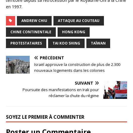
territoire depuis sa rétrocession par le Royaume-Uni à la Chine
en 1997.
ANDREW CHIU
ATTAQUE AU COUTEAU
CHINE CONTINENTALE
HONG KONG
PROTESTATAIRES
TAI KOO SHING
TAÏWAN
PRÉCÉDENT
Israël approuve la construction de plus de 2.300
nouveaux logements dans les colonies
SUIVANT
Poursuite des manifestations en Irak pour
réclamer la chute du régime
SOYEZ LE PREMIER À COMMENTER
Poster un Commentaire