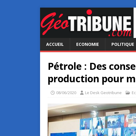
ACCUEIL
ECONOMIE
POLITIQUE
Pétrole : Des cons
production pour ma
08/06/2020
Le Desk Geotribune
E