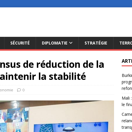
SÉCURITÉ
DIPLOMATIE
STRATÉGIE
TERR
ensus de réduction de la
ART
intenir la stabilité
Burki
progr
refon
conomie
0
Mali 
le fi
Camer
relan
trans