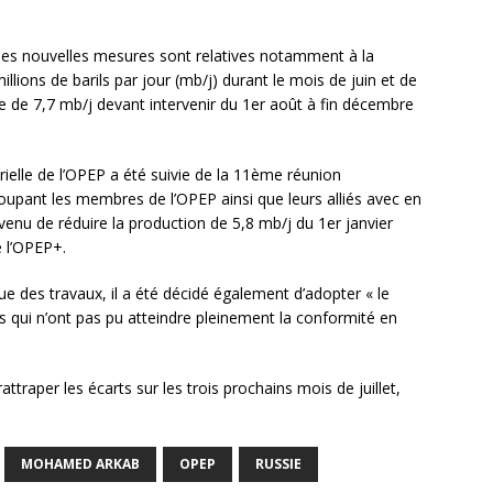
les nouvelles mesures sont relatives notamment à la
illions de barils par jour (mb/j) durant le mois de juin et de
pe de 7,7 mb/j devant intervenir du 1
er
août à fin décembre
elle de l’OPEP a été suivie de la 11
ème
réunion
roupant les membres de l’OPEP ainsi que leurs alliés avec en
venu de réduire la production de 5,8 mb/j du 1
er
janvier
 l’OPEP+.
ssue des travaux, il a été décidé également d’adopter « le
qui n’ont pas pu atteindre pleinement la conformité en
attraper les écarts sur les trois prochains mois de juillet,
MOHAMED ARKAB
OPEP
RUSSIE