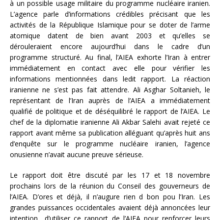
à un possible usage militaire du programme nucléaire iranien.
L’agence parle d’informations crédibles précisant que les
activités de la République Islamique pour se doter de l’arme
atomique datent de bien avant 2003 et qu’elles se
dérouleraient encore aujourd’hui dans le cadre d’un
programme structuré. Au final, l’AIEA exhorte l’Iran à entrer
immédiatement en contact avec elle pour vérifier les
informations mentionnées dans ledit rapport. La réaction
iranienne ne s’est pas fait attendre. Ali Asghar Soltanieh, le
représentant de l’Iran auprès de l’AIEA a immédiatement
qualifié de politique et de déséquilibré le rapport de l’AIEA. Le
chef de la diplomatie iranienne Ali Akbar Salehi avait rejeté ce
rapport avant même sa publication alléguant qu’après huit ans
d’enquête sur le programme nucléaire iranien, l’agence
onusienne n’avait aucune preuve sérieuse.
Le rapport doit être discuté par les 17 et 18 novembre
prochains lors de la réunion du Conseil des gouverneurs de
l’AIEA. D’ores et déjà, il n’augure rien d bon pou l’Iran. Les
grandes puissances occidentales avaient déjà annoncées leur
intention d’utiliser ce rapport de l’AIEA pour renforcer leurs