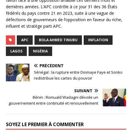
favori face à une opposition affaiblie ces derniers mois et
dernières années. L’APC contrôle à ce jour 31 des 36 États
fédérés du pays contre 21 en 2023, suite à une vague de
défections de gouverneurs de l’opposition en faveur du riche,
influent et stratège parti APC.
APC
BOLA AHMED TINUBU
INFLATION
LAGOS
NIGÉRIA
PRÉCÉDENT
Sénégal : la rupture entre Diomaye Faye et Sonko
redistribue les cartes du pouvoir
SUIVANT
Bénin : Romuald Wadagni dévoile un
gouvernement entre continuité et renouvellement
SOYEZ LE PREMIER À COMMENTER