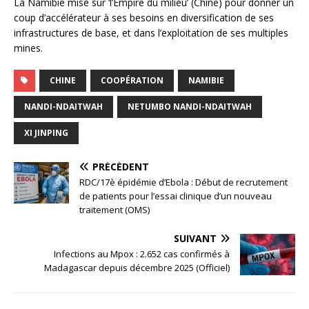
La Namibie mise sur ‘l’Empire du milieu’ (Chine) pour donner un
coup d’accélérateur à ses besoins en diversification de ses
infrastructures de base, et dans l’exploitation de ses multiples
mines.
CHINE
COOPÉRATION
NAMIBIE
NANDI-NDAITWAH
NETUMBO NANDI-NDAITWAH
XI JINPING
PRÉCÉDENT
RDC/17è épidémie d’Ebola : Début de recrutement
de patients pour l’essai clinique d’un nouveau
traitement (OMS)
SUIVANT
Infections au Mpox : 2.652 cas confirmés à
Madagascar depuis décembre 2025 (Officiel)