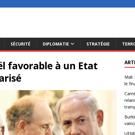
SÉCURITÉ
DIPLOMATIE
STRATÉGIE
TERR
l favorable à un Etat
ART
arisé
Mali 
le fi
Camer
relan
trans
Burki
vainc
UEMO