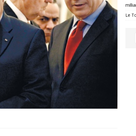
milli
Le Tc