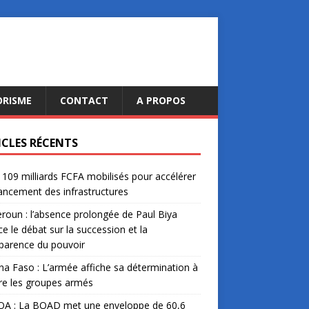
ORISME
CONTACT
A PROPOS
ICLES RÉCENTS
: 109 milliards FCFA mobilisés pour accélérer
nancement des infrastructures
oun : l’absence prolongée de Paul Biya
ce le débat sur la succession et la
parence du pouvoir
na Faso : L’armée affiche sa détermination à
re les groupes armés
A : La BOAD met une enveloppe de 60,6