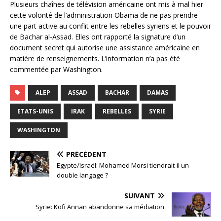
Plusieurs chaînes de télévision américaine ont mis à mal hier
cette volonté de l’administration Obama de ne pas prendre
une part active au conflit entre les rebelles syriens et le pouvoir
de Bachar al-Assad. Elles ont rapporté la signature d’un
document secret qui autorise une assistance américaine en
matière de renseignements. L’information n’a pas été
commentée par Washington.
ALEP
ASSAD
BACHAR
DAMAS
ETATS-UNIS
IRAK
REBELLES
SYRIE
WASHINGTON
PRÉCÉDENT
Egypte/Israël: Mohamed Morsi tiendrait-il un
double langage ?
SUIVANT
Syrie: Kofi Annan abandonne sa médiation