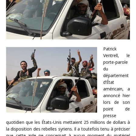
Patrick
Ventrell, le
porte-parole
du
département
d’État
américain, a
annoncé hier
lors de son
point de
presse
quotidien que les États-Unis mettaient 25 millions de dollars à
la disposition des rebelles syriens. Il a toutefois tenu à préciser
que cette aide ne concernait à aucun moment du matériel