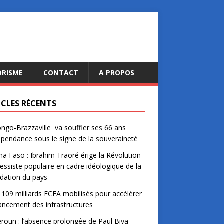
ORISME
CONTACT
A PROPOS
ICLES RÉCENTS
ngo-Brazzaville va souffler ses 66 ans
épendance sous le signe de la souveraineté
na Faso : Ibrahim Traoré érige la Révolution
essiste populaire en cadre idéologique de la
dation du pays
: 109 milliards FCFA mobilisés pour accélérer
nancement des infrastructures
oun : l’absence prolongée de Paul Biya