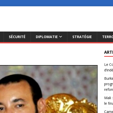
SÉCURITÉ
DIPLOMATIE
STRATÉGIE
TERR
ART
Le Co
d’ind
Burki
progr
refon
Mali 
le fi
Camer