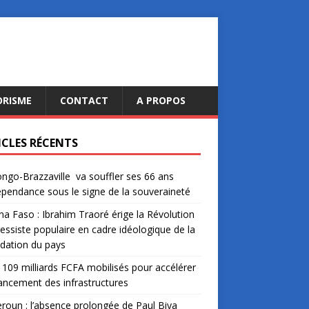
ORISME
CONTACT
A PROPOS
ICLES RÉCENTS
ngo-Brazzaville va souffler ses 66 ans
épendance sous le signe de la souveraineté
na Faso : Ibrahim Traoré érige la Révolution
essiste populaire en cadre idéologique de la
dation du pays
: 109 milliards FCFA mobilisés pour accélérer
nancement des infrastructures
oun : l’absence prolongée de Paul Biya