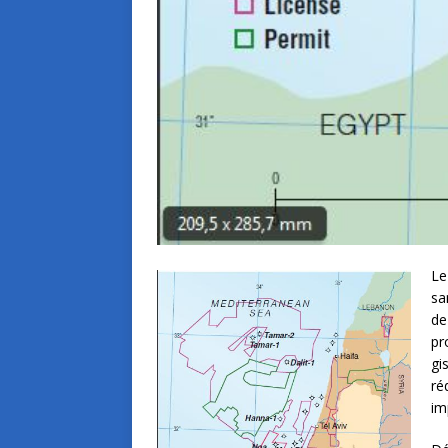
Le
sa
de
pr
gi
ré
im