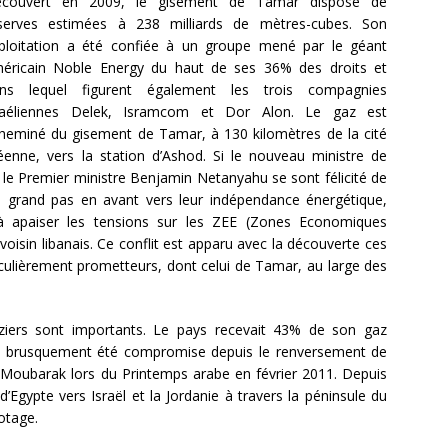
couvert en 2009, le gisement de Tamar dispose de
serves estimées à 238 milliards de mètres-cubes. Son
ploitation a été confiée à un groupe mené par le géant
éricain Noble Energy du haut de ses 36% des droits et
ns lequel figurent également les trois compagnies
raéliennes Delek, Isramcom et Dor Alon. Le gaz est
heminé du gisement de Tamar, à 130 kilomètres de la cité
éenne, vers la station d’Ashod. Si le nouveau ministre de
e le Premier ministre Benjamin Netanyahu se sont félicité de
 grand pas en avant vers leur indépendance énergétique,
 à apaiser les tensions sur les ZEE (Zones Economiques
voisin libanais. Ce conflit est apparu avec la découverte ces
culièrement prometteurs, dont celui de Tamar, au large des
aziers sont importants. Le pays recevait 43% de son gaz
 a brusquement été compromise depuis le renversement de
Moubarak lors du Printemps arabe en février 2011. Depuis
’Egypte vers Israël et la Jordanie à travers la péninsule du
botage.