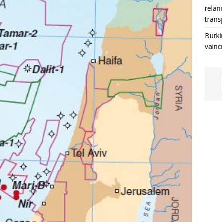
relan
trans
Burki
vainc