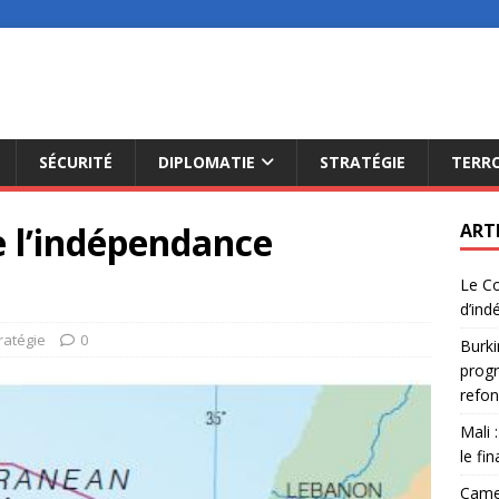
SÉCURITÉ
DIPLOMATIE
STRATÉGIE
TERR
de l’indépendance
ART
Le Co
d’ind
ratégie
0
Burki
progr
refon
Mali 
le fi
Camer