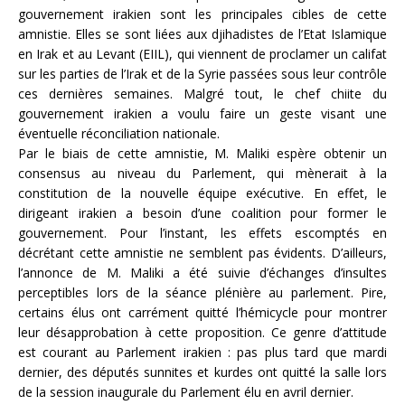
gouvernement irakien sont les principales cibles de cette
amnistie. Elles se sont liées aux djihadistes de l’Etat Islamique
en Irak et au Levant (EIIL), qui viennent de proclamer un califat
sur les parties de l’Irak et de la Syrie passées sous leur contrôle
ces dernières semaines. Malgré tout, le chef chiite du
gouvernement irakien a voulu faire un geste visant une
éventuelle réconciliation nationale.
Par le biais de cette amnistie, M. Maliki espère obtenir un
consensus au niveau du Parlement, qui mènerait à la
constitution de la nouvelle équipe exécutive. En effet, le
dirigeant irakien a besoin d’une coalition pour former le
gouvernement. Pour l’instant, les effets escomptés en
décrétant cette amnistie ne semblent pas évidents. D’ailleurs,
l’annonce de M. Maliki a été suivie d’échanges d’insultes
perceptibles lors de la séance plénière au parlement. Pire,
certains élus ont carrément quitté l’hémicycle pour montrer
leur désapprobation à cette proposition. Ce genre d’attitude
est courant au Parlement irakien : pas plus tard que mardi
dernier, des députés sunnites et kurdes ont quitté la salle lors
de la session inaugurale du Parlement élu en avril dernier.