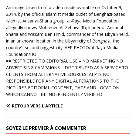
An image taken from a video made available on October 9,
2014, by the official Islamist media outlet of Benghazi-based
Islamist Ansar al-Sharia group, al-Raya Media Foundation,
allegedly shows Mohamed Al-Zehawi (R), leader of Ansar al-
Sharia and Wissam Ben Hmid, commander of the Libya Sheild,
in an unknown location in the Libyan city of Benghazi, the
country’s second biggest city. AFP PHOTO/al-Raya Media
Foundation/HO
== RESTRICTED TO EDITORIAL USE – NO MARKETING NO
ADVERTISING CAMPAIGNS – DISTRIBUTED AS A SERVICE TO
CLIENTS FROM ALTERNATIVE SOURCES, AFP IS NOT
RESPONSIBLE FOR ANY DIGITAL ALTERATIONS TO THE
PICTURE’S EDITORIAL CONTENT, DATE AND LOCATION
WHICH CANNOT BE INDEPENDENTLY VERIFIED ==
RETOUR VERS L’ARTICLE
SOYEZ LE PREMIER À COMMENTER