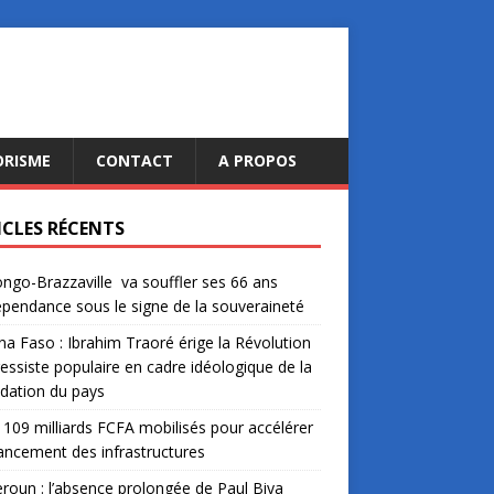
ORISME
CONTACT
A PROPOS
ICLES RÉCENTS
ngo-Brazzaville va souffler ses 66 ans
épendance sous le signe de la souveraineté
na Faso : Ibrahim Traoré érige la Révolution
essiste populaire en cadre idéologique de la
dation du pays
: 109 milliards FCFA mobilisés pour accélérer
nancement des infrastructures
oun : l’absence prolongée de Paul Biya