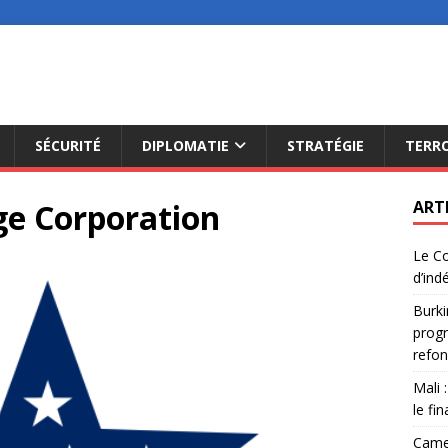
SÉCURITÉ
DIPLOMATIE
STRATÉGIE
TERR
ge Corporation
ART
Le Co
d’ind
Burki
progr
refon
Mali 
le fi
Camer