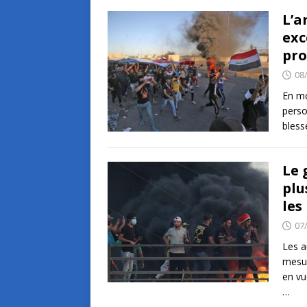
L’a
exc
pro
08
En mo
perso
bless
Le 
plu
les
07
Les a
mesur
en vu
…