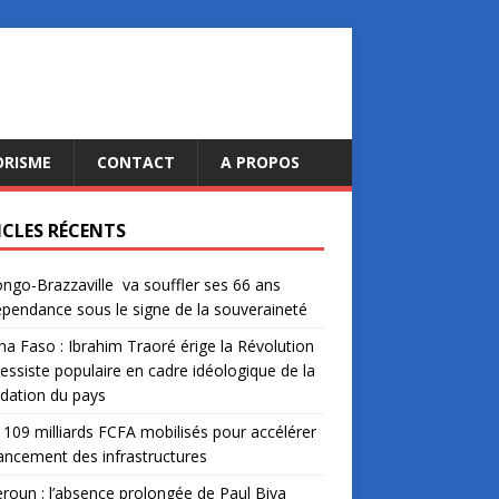
ORISME
CONTACT
A PROPOS
ICLES RÉCENTS
ngo-Brazzaville va souffler ses 66 ans
épendance sous le signe de la souveraineté
na Faso : Ibrahim Traoré érige la Révolution
essiste populaire en cadre idéologique de la
dation du pays
: 109 milliards FCFA mobilisés pour accélérer
nancement des infrastructures
oun : l’absence prolongée de Paul Biya