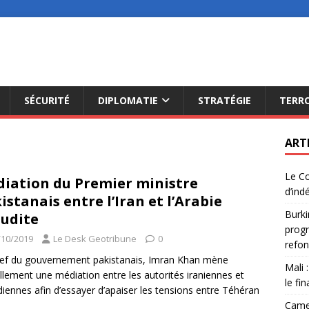
SÉCURITÉ
DIPLOMATIE
STRATÉGIE
TERR
ART
Le Co
iation du Premier ministre
d’ind
istanais entre l’Iran et l’Arabie
Burki
udite
progr
/10/2019
Le Desk Geotribune
0
refon
ef du gouvernement pakistanais, Imran Khan mène
Mali 
llement une médiation entre les autorités iraniennes et
le fi
iennes afin d’essayer d’apaiser les tensions entre Téhéran
Camer