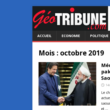
ACCUEIL
ECONOMIE
POLITIQUE
Mois :
octobre 2019
Méd
pak
Sao
14
Le ch
actue
saoud
et
…