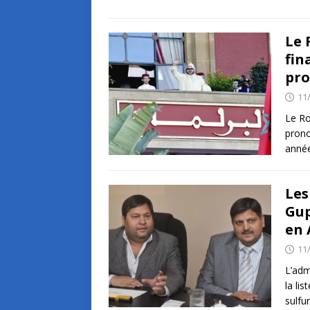
Le 
fin
pr
11
Le Ro
prono
année
Les
Gup
en 
11
L’adm
la li
sulfu