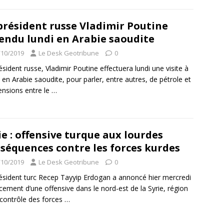
président russe Vladimir Poutine
endu lundi en Arabie saoudite
/10/2019
Le Desk Geotribune
0
ésident russe, Vladimir Poutine effectuera lundi une visite à
 en Arabie saoudite, pour parler, entre autres, de pétrole et
ensions entre le
…
ie : offensive turque aux lourdes
séquences contre les forces kurdes
/10/2019
Le Desk Geotribune
0
ésident turc Recep Tayyip Erdogan a annoncé hier mercredi
ncement d’une offensive dans le nord-est de la Syrie, région
contrôle des forces
…