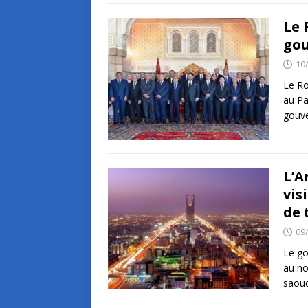
Le 
go
10
Le R
au Pa
gouv
L’A
vis
de 
09
Le go
au no
saoud