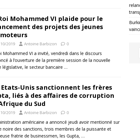
relan
trans
Roi Mohammed VI plaide pour le
Burki
ancement des projets des jeunes
vainc
omoteurs
/10/2019
Antoine Barbizon
0
i Mohammed VI a invité, vendredi dans le discours
ncé à l’ouverture de la première session de la nouvelle
 législative, le secteur bancaire
…
 Etats-Unis sanctionnent les frères
ta, liés à des affaires de corruption
Afrique du Sud
/10/2019
Antoine Barbizon
0
inistration américaine a annoncé jeudi avoir mentionné sur
ste noire des sanctions, trois membres de la puissante et
reuse fratrie de businessmen, les Gupta,
…