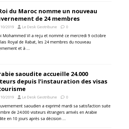
Roi du Maroc nomme un nouveau
uvernement de 24 membres
/10/2019
Le Desk Geotribune
0
oi Mohammed VI a reçu et nommé ce mercredi 9 octobre
lais Royal de Rabat, les 24 membres du nouveau
ernement et à
…
rabie saoudite accueille 24.000
iteurs depuis l’instauration des visas
tourisme
/10/2019
Le Desk Geotribune
0
uvernement saoudien a exprimé mardi sa satisfaction suite
mbre de 24.000 visiteurs étrangers arrivés en Arabie
ite en 10 jours après sa décision
…