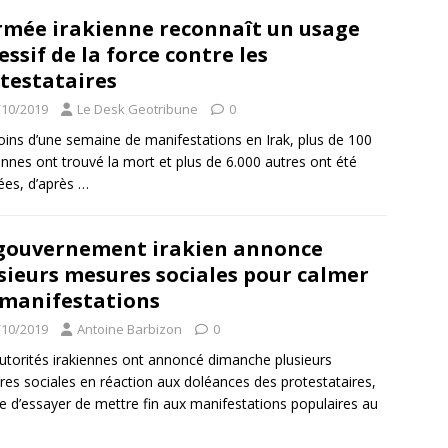
rmée irakienne reconnaît un usage
essif de la force contre les
testataires
/10/2019
Le Desk Geotribune
0
ins d’une semaine de manifestations en Irak, plus de 100
nnes ont trouvé la mort et plus de 6.000 autres ont été
ées, d’après
…
gouvernement irakien annonce
sieurs mesures sociales pour calmer
 manifestations
/10/2019
Antoine Barbizon
0
utorités irakiennes ont annoncé dimanche plusieurs
es sociales en réaction aux doléances des protestataires,
e d’essayer de mettre fin aux manifestations populaires au