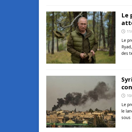
Le 
att
11
Le pr
Ryad,
des t
Syr
con
10
Le pr
le la
sous 