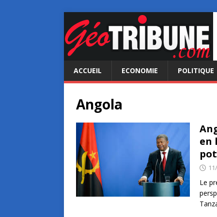
ACCUEIL
ECONOMIE
POLITIQUE
Angola
Ang
en 
pot
11
Le pr
persp
Tanza