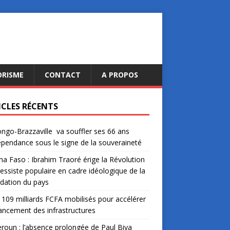
ORISME
CONTACT
A PROPOS
ICLES RÉCENTS
ngo-Brazzaville va souffler ses 66 ans
épendance sous le signe de la souveraineté
na Faso : Ibrahim Traoré érige la Révolution
essiste populaire en cadre idéologique de la
dation du pays
: 109 milliards FCFA mobilisés pour accélérer
nancement des infrastructures
oun : l’absence prolongée de Paul Biya