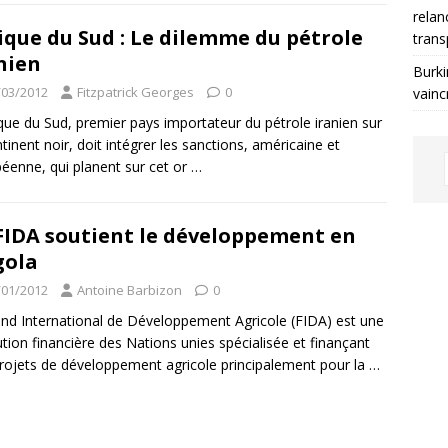
relan
ique du Sud : Le dilemme du pétrole
trans
nien
Burki
/03/2012
Fitzpatrick Georges
0
vainc
ique du Sud, premier pays importateur du pétrole iranien sur
ntinent noir, doit intégrer les sanctions, américaine et
éenne, qui planent sur cet or
…
FIDA soutient le développement en
gola
/01/2012
Antoine Barbizon
0
nd International de Développement Agricole (FIDA) est une
tution financière des Nations unies spécialisée et finançant
rojets de développement agricole principalement pour la
…