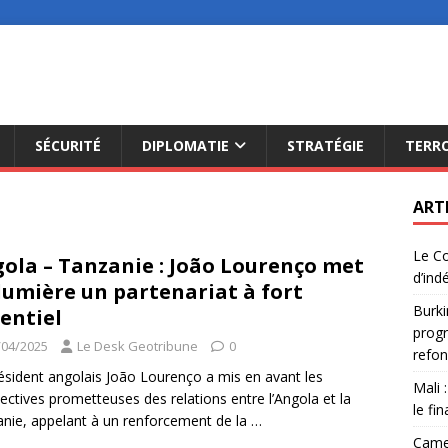
SÉCURITÉ
DIPLOMATIE
STRATÉGIE
TERR
ART
Le Co
ola – Tanzanie : João Lourenço met
d’ind
lumière un partenariat à fort
Burki
entiel
progr
/04/2025
Le Desk Geotribune
0
refon
ésident angolais João Lourenço a mis en avant les
Mali 
ectives prometteuses des relations entre l’Angola et la
le fi
nie, appelant à un renforcement de la
…
Camer