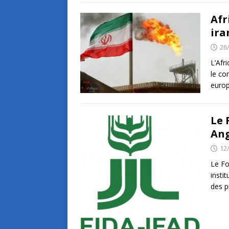
Afr
ira
26
L’Afr
le co
europ
Le 
An
12
Le Fo
insti
des p