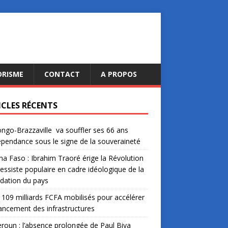
ORISME
CONTACT
A PROPOS
ICLES RÉCENTS
ngo-Brazzaville va souffler ses 66 ans
épendance sous le signe de la souveraineté
na Faso : Ibrahim Traoré érige la Révolution
essiste populaire en cadre idéologique de la
dation du pays
: 109 milliards FCFA mobilisés pour accélérer
nancement des infrastructures
oun : l’absence prolongée de Paul Biya