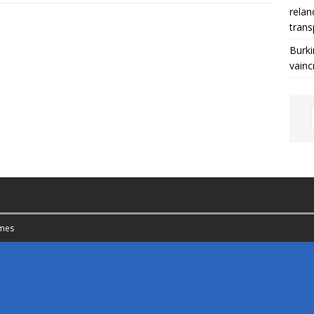
relan
trans
Burki
vainc
mes