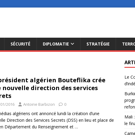
SÉCURITÉ
DIPLOMATIE
STRATÉGIE
TERR
ART
Le Co
président algérien Bouteflika crée
d’ind
 nouvelle direction des services
Burki
rets
progr
/01/2016
Antoine Barbizon
0
refon
édias algériens ont annoncé lundi la création d’une
Mali 
lle Direction des Services Secrets (DSS) en lieu et place de
le fi
ien Département du Renseignement et
…
Camer