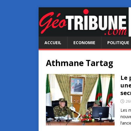
ACCUEIL
ECONOMIE
POLITIQUE
Athmane Tartag
Le 
une
sec
26
Les m
nouve
l’anc