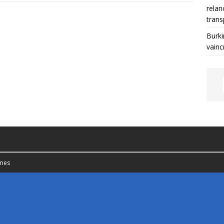
relan
trans
Burki
vainc
mes