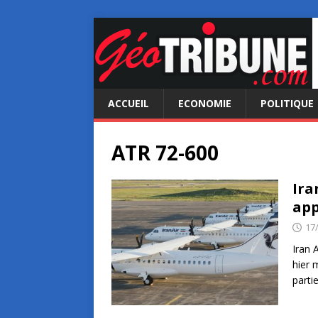
ACCUEIL
ECONOMIE
POLITIQUE
ATR 72-600
Ira
app
17
Iran 
hier 
parti