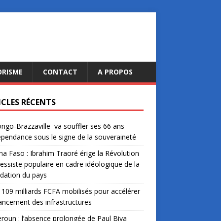
ORISME
CONTACT
A PROPOS
ICLES RÉCENTS
ngo-Brazzaville va souffler ses 66 ans
épendance sous le signe de la souveraineté
na Faso : Ibrahim Traoré érige la Révolution
essiste populaire en cadre idéologique de la
dation du pays
: 109 milliards FCFA mobilisés pour accélérer
nancement des infrastructures
oun : l’absence prolongée de Paul Biya