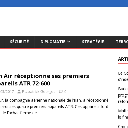
SÉCURITÉ
DIPLOMATIE
STRATÉGIE
TERR
ART
Le Co
n Air réceptionne ses premiers
d’ind
areils ATR 72-600
Burki
/05/2017
Fitzpatrick Georges
0
progr
Air, la compagnie aérienne nationale de l’Iran, a réceptionné
refon
mardi ses quatre premiers appareils ATR. Ces appareils font
Mali 
e de l’achat ferme de
…
le fi
Camer