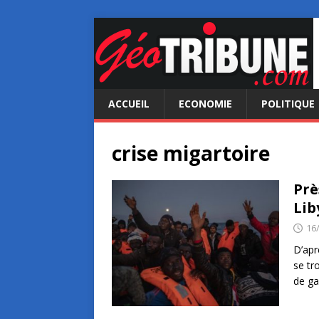
ACCUEIL
ECONOMIE
POLITIQUE
crise migartoire
Prè
Lib
16
D’apr
se tr
de ga