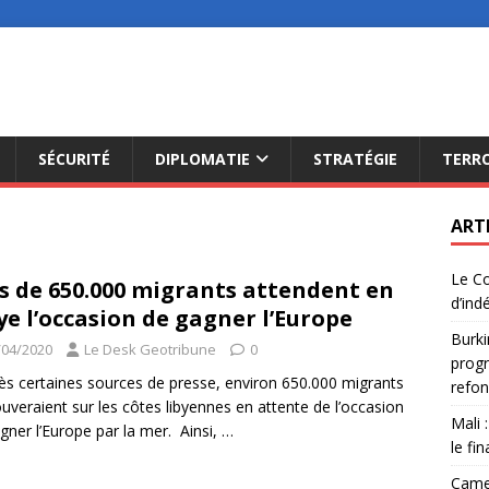
SÉCURITÉ
DIPLOMATIE
STRATÉGIE
TERR
ART
Le Co
s de 650.000 migrants attendent en
d’ind
ye l’occasion de gagner l’Europe
Burki
/04/2020
Le Desk Geotribune
0
progr
ès certaines sources de presse, environ 650.000 migrants
refon
ouveraient sur les côtes libyennes en attente de l’occasion
Mali 
gner l’Europe par la mer. Ainsi,
…
le fi
Camer