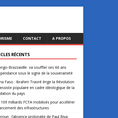
ORISME
CONTACT
A PROPOS
ICLES RÉCENTS
ngo-Brazzaville va souffler ses 66 ans
épendance sous le signe de la souveraineté
na Faso : Ibrahim Traoré érige la Révolution
essiste populaire en cadre idéologique de la
dation du pays
: 109 milliards FCFA mobilisés pour accélérer
nancement des infrastructures
oun : l’absence prolongée de Paul Biya