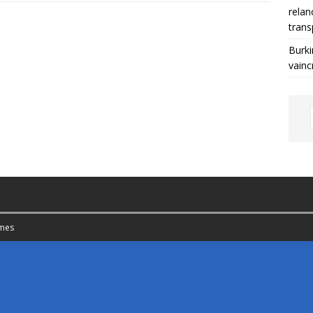
relan
trans
Burki
vainc
mes