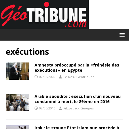
exécutions
Amnesty préoccupé par la «frénésie des
exécutions» en Egypte
02/12/2020
Le Desk Geotribune
Arabie saoudite : exécution d’un nouveau
condamné à mort, le 89ème en 2016
02/05/2016
Fitzpatrick Georges
Irak : le groupe Etat Islamique procède à