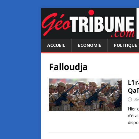
ACCUEIL
ECONOMIE
POLITIQUE
Falloudja
L’I
Qa
06
Hier 
d’éta
dispo