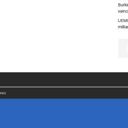
Burki
vainc
UEMO
milli
mes