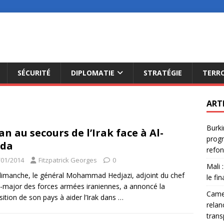
SÉCURITÉ
DIPLOMATIE
STRATÉGIE
TERR
ART
Burki
ran au secours de l’Irak face à Al-
progr
ïda
refon
/01/2014
Fitzpatrick Georges
0
Mali 
dimanche, le général Mohammad Hedjazi, adjoint du chef
le fi
t-major des forces armées iraniennes, a annoncé la
Camer
sition de son pays à aider l’Irak dans
…
relan
trans