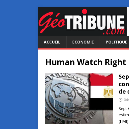
ACCUEIL
ECONOMIE
POLITIQUE
Human Watch Right
Sep
con
de 
04
Sept 
estim
(FMI)