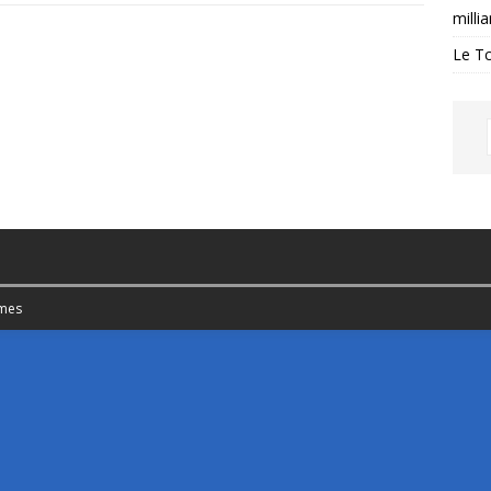
milli
Le Tc
mes