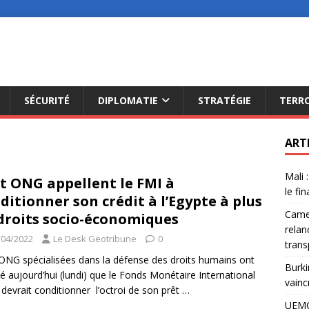
SÉCURITÉ
DIPLOMATIE
STRATÉGIE
TERR
ART
Mali 
t ONG appellent le FMI à
le fi
ditionner son crédit à l’Egypte à plus
Camer
droits socio-économiques
relan
/04/2022
Le Desk Geotribune
0
trans
ONG spécialisées dans la défense des droits humains ont
Burki
é aujourd’hui (lundi) que le Fonds Monétaire International
vainc
 devrait conditionner l’octroi de son prêt
…
UEMO