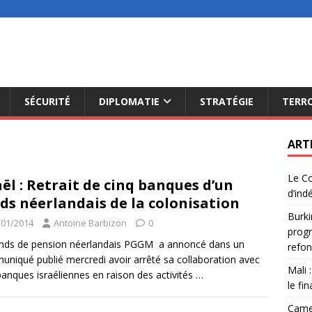
SÉCURITÉ
DIPLOMATIE
STRATÉGIE
TERR
ART
Le Co
aël : Retrait de cinq banques d’un
d’ind
ds néerlandais de la colonisation
Burki
/01/2014
Antoine Barbizon
0
progr
nds de pension néerlandais PGGM a annoncé dans un
refon
niqué publié mercredi avoir arrêté sa collaboration avec
Mali 
banques israéliennes en raison des activités
…
le fi
Camer