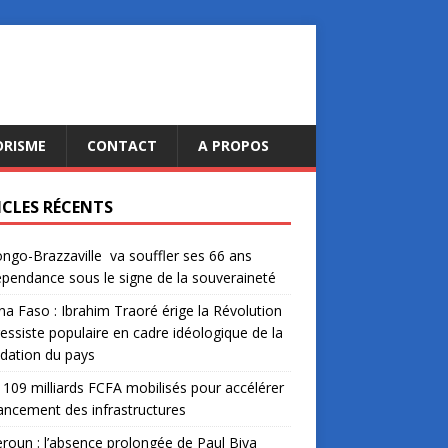
ORISME
CONTACT
A PROPOS
ICLES RÉCENTS
ngo-Brazzaville va souffler ses 66 ans
épendance sous le signe de la souveraineté
na Faso : Ibrahim Traoré érige la Révolution
essiste populaire en cadre idéologique de la
dation du pays
: 109 milliards FCFA mobilisés pour accélérer
nancement des infrastructures
oun : l’absence prolongée de Paul Biya