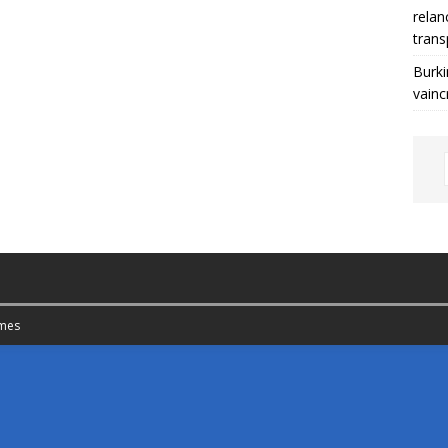
relan
trans
Burki
vainc
mes