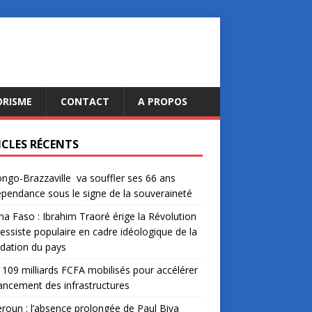
ORISME
CONTACT
A PROPOS
ICLES RÉCENTS
ngo-Brazzaville va souffler ses 66 ans
épendance sous le signe de la souveraineté
na Faso : Ibrahim Traoré érige la Révolution
essiste populaire en cadre idéologique de la
dation du pays
: 109 milliards FCFA mobilisés pour accélérer
nancement des infrastructures
oun : l’absence prolongée de Paul Biya