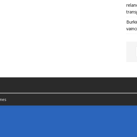
relan
trans
Burki
vainc
mes