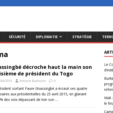
SÉCURITÉ
DIPLOMATIE
STRATÉGIE
TERR
ma
ART
Le Co
ssingbé décroche haut la main son
d’ind
isième de président du Togo
Burki
/04/2015
Antoine Barbizon
0
progr
ésident sortant Faure Gnassingbé a écrasé ses quatre
refon
saires aux présidentielles du 25 avril 2015, en glanant
Mali 
% des voix dépassant de loin son
…
le fi
Camer