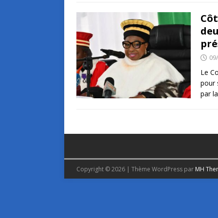
Côt
deu
pré
09
Le Co
pour 
par l
Copyright © 2026 | Thème WordPress par
MH The