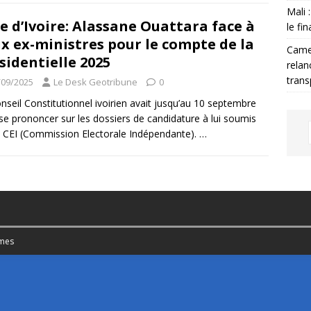
Mali 
e d’Ivoire: Alassane Ouattara face à
le fi
x ex-ministres pour le compte de la
Camer
sidentielle 2025
relan
trans
/09/2025
Le Desk Geotribune
0
nseil Constitutionnel ivoirien avait jusqu’au 10 septembre
se prononcer sur les dossiers de candidature à lui soumis
a CEI (Commission Electorale Indépendante).
…
mes