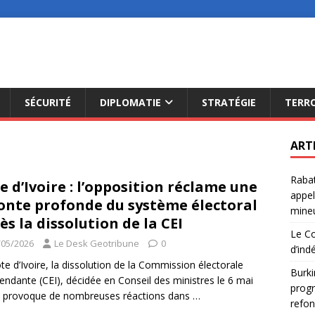
SÉCURITÉ
DIPLOMATIE
STRATÉGIE
TERR
ART
Rabat
e d’Ivoire : l’opposition réclame une
appel
onte profonde du système électoral
mine
ès la dissolution de la CEI
Le Co
/05/2026
Le Desk Geotribune
0
d’ind
te d’Ivoire, la dissolution de la Commission électorale
Burki
endante (CEI), décidée en Conseil des ministres le 6 mai
progr
, provoque de nombreuses réactions dans
…
refon