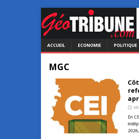
ACCUEIL
ECONOMIE
POLITIQUE
MGC
Côt
ref
apr
08
En Cô
indép
2026