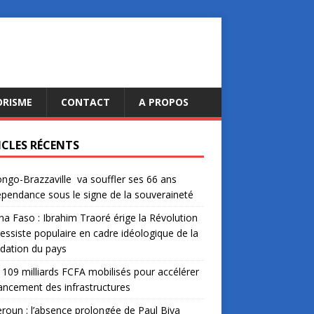
ORISME
CONTACT
A PROPOS
ICLES RÉCENTS
ngo-Brazzaville va souffler ses 66 ans
épendance sous le signe de la souveraineté
na Faso : Ibrahim Traoré érige la Révolution
essiste populaire en cadre idéologique de la
dation du pays
: 109 milliards FCFA mobilisés pour accélérer
nancement des infrastructures
oun : l’absence prolongée de Paul Biya