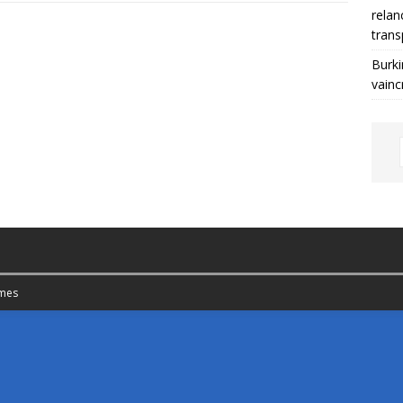
relan
trans
Burki
vainc
mes