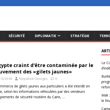
SÉCURITÉ
DIPLOMATIE
STRATÉGIE
TERR
ART
Le Co
gypte craint d’être contaminée par le
d’ind
vement des «gilets jaunes»
Burki
/12/2018
Fitzpatrick Georges
0
progr
mmerce de gilets jaunes aux particuliers a été interdit en
refon
e, selon les informations véhiculées par des vendeurs
Mali 
ipements de sécurité routière du Caire,
…
le fi
Camer