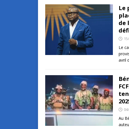
Le 
pla
de 
déf
15
Le ca
provi
avril
Bén
FCF
ten
202
04
Au Bé
auteu