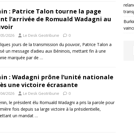
relan
in : Patrice Talon tourne la page
trans
nt l’arrivée de Romuald Wadagni au
Burki
voir
vainc
/05/2026
Le Desk Geotribune
0
lques jours de la transmission du pouvoir, Patrice Talon a
sé un message d’adieu aux Béninois, mettant fin à une
nnie marquée par de
…
in : Wadagni prône l’unité nationale
ès une victoire écrasante
/04/2026
Le Desk Geotribune
0
nin, le président élu Romuald Wadagni a pris la parole pour
emière fois depuis sa large victoire à la présidentielle,
ettant un mandat
…