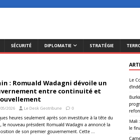
SÉCURITÉ
DIPLOMATIE
STRATÉGIE
TERR
ART
Le Co
in : Romuald Wadagni dévoile un
d’ind
vernement entre continuité et
Burki
ouvellement
progr
/05/2026
Le Desk Geotribune
0
refon
ues heures seulement après son investiture à la tête du
Mali 
, le nouveau président Romuald Wadagni a annoncé la
le fi
sition de son premier gouvernement. Cette
…
Camer