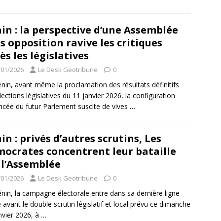
in : la perspective d’une Assemblée
s opposition ravive les critiques
ès les législatives
/01/2026
Le Desk Geotribune
0
nin, avant même la proclamation des résultats définitifs
lections législatives du 11 janvier 2026, la configuration
cée du futur Parlement suscite de vives
…
in : privés d’autres scrutins, Les
ocrates concentrent leur bataille
 l’Assemblée
/01/2026
Le Desk Geotribune
0
nin, la campagne électorale entre dans sa dernière ligne
e avant le double scrutin législatif et local prévu ce dimanche
nvier 2026, à
…