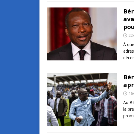
Bén
ava
pou
22
À que
adres
déce
Bén
apr
16
Au Bé
la pr
prom