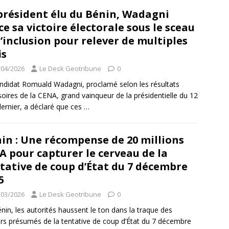
président élu du Bénin, Wadagni
ce sa victoire électorale sous le sceau
l’inclusion pour relever de multiples
is
/04/2026
Le Desk Geotribune
0
ndidat Romuald Wadagni, proclamé selon les résultats
soires de la CENA, grand vainqueur de la présidentielle du 12
 dernier, a déclaré que ces
…
in : Une récompense de 20 millions
A pour capturer le cerveau de la
tative de coup d’État du 7 décembre
5
/03/2026
Le Desk Geotribune
0
nin, les autorités haussent le ton dans la traque des
rs présumés de la tentative de coup d’État du 7 décembre