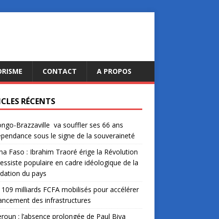
ORISME
CONTACT
A PROPOS
ICLES RÉCENTS
ngo-Brazzaville va souffler ses 66 ans
épendance sous le signe de la souveraineté
na Faso : Ibrahim Traoré érige la Révolution
essiste populaire en cadre idéologique de la
dation du pays
: 109 milliards FCFA mobilisés pour accélérer
nancement des infrastructures
oun : l’absence prolongée de Paul Biya