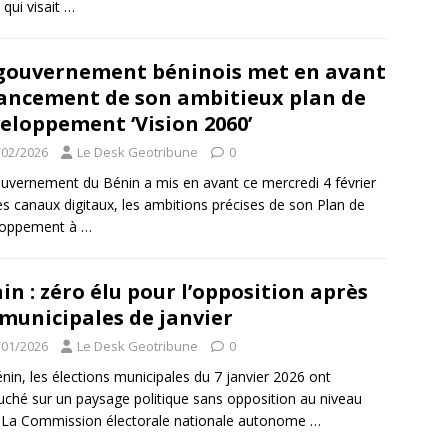
 qui visait
…
gouvernement béninois met en avant
lancement de son ambitieux plan de
eloppement ‘Vision 2060’
/02/2026
Le Desk Geotribune
0
uvernement du Bénin a mis en avant ce mercredi 4 février
es canaux digitaux, les ambitions précises de son Plan de
loppement à
…
in : zéro élu pour l’opposition après
 municipales de janvier
/01/2026
Le Desk Geotribune
0
nin, les élections municipales du 7 janvier 2026 ont
ché sur un paysage politique sans opposition au niveau
. La Commission électorale nationale autonome
…