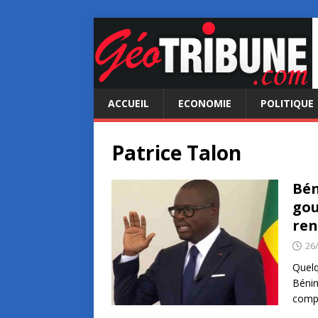
ACCUEIL
ECONOMIE
POLITIQUE
Patrice Talon
Bén
gou
ren
26
Quelq
Bénin
compo