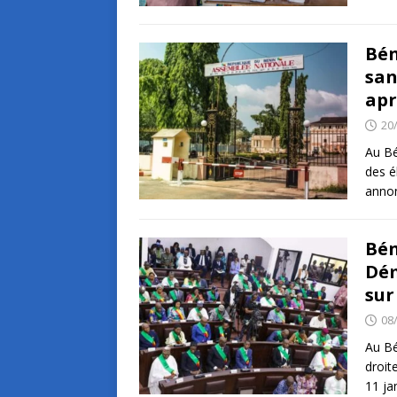
Bén
san
apr
20
Au Bé
des é
annon
Bén
Dém
sur
08
Au Bé
droit
11 ja