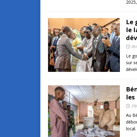
2025,
Le 
le 
dév
05
Le go
sur s
déve
Bén
les
29
Au Bé
débou
local