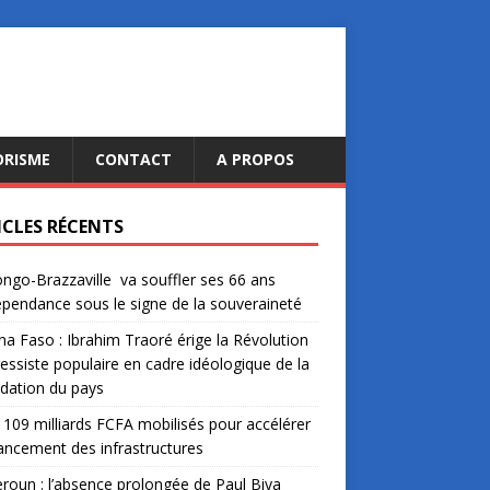
ORISME
CONTACT
A PROPOS
ICLES RÉCENTS
ngo-Brazzaville va souffler ses 66 ans
épendance sous le signe de la souveraineté
na Faso : Ibrahim Traoré érige la Révolution
essiste populaire en cadre idéologique de la
dation du pays
: 109 milliards FCFA mobilisés pour accélérer
nancement des infrastructures
oun : l’absence prolongée de Paul Biya