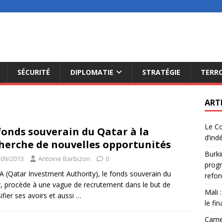
SÉCURITÉ
DIPLOMATIE
STRATÉGIE
TERR
ART
Le Co
fonds souverain du Qatar à la
d’ind
herche de nouvelles opportunités
Burki
/09/2013
Antoine Barbizon
0
progr
A (Qatar Investment Authority), le fonds souverain du
refon
, procède à une vague de recrutement dans le but de
Mali 
sifier ses avoirs et aussi
…
le fi
Camer