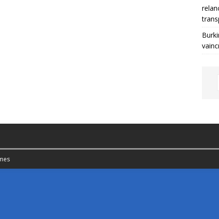
relan
trans
Burki
vainc
mes