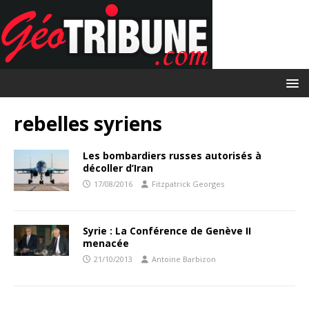
rebelles syriens
Les bombardiers russes autorisés à
décoller d’Iran
17/08/2016
Fitzpatrick Georges
Syrie : La Conférence de Genève II
menacée
21/10/2013
Antoine Barbizon